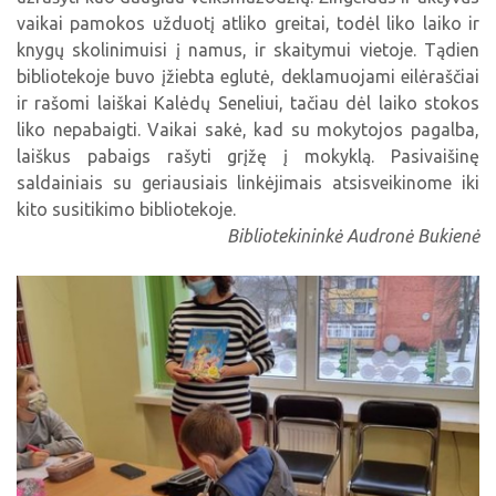
vaikai pamokos užduotį atliko greitai, todėl liko laiko ir
knygų skolinimuisi į namus, ir skaitymui vietoje. Tądien
bibliotekoje buvo įžiebta eglutė, deklamuojami eilėraščiai
ir rašomi laiškai Kalėdų Seneliui, tačiau dėl laiko stokos
liko nepabaigti. Vaikai sakė, kad su mokytojos pagalba,
laiškus pabaigs rašyti grįžę į mokyklą. Pasivaišinę
saldainiais su geriausiais linkėjimais atsisveikinome iki
kito susitikimo bibliotekoje.
Bibliotekininkė Audronė Bukienė