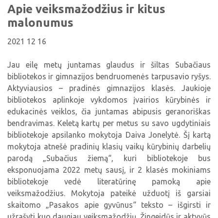
Viktorinos
Apie veiksmažodžius ir kitus
Žymūs kupiškėnai
Padaliniai
Virtualios parodos
Biblioteka visiems
Virtualios parodos
malonumus
Ramybės takais: interaktyvi kelionė
Komisijos, darbo grupės
Laimutės pasakėlės
MIRKT Mokymai
Parodos
2021 12 16
Atminties erdvės ir ženklai Kupiškio krašte
Edukaciniai užsiėmimai
Skulptūros, prabylančios autoriaus balsu
Jau eilę metų juntamas glaudus ir šiltas Subačiaus
NVŠ programa „Atrask ir kurk"
bibliotekos ir gimnazijos bendruomenės tarpusavio ryšys.
Mūsų kraštas
Periodiniai leidiniai
Aktyviausios – pradinės gimnazijos klasės. Jaukioje
bibliotekos aplinkoje vykdomos įvairios kūrybinės ir
Tau patiks
edukacinės veiklos, čia juntamas abipusis geranoriškas
Naudinga informacija
bendravimas. Keletą kartų per metus su savo ugdytiniais
bibliotekoje apsilanko mokytoja Daiva Jonelytė. Šį kartą
mokytoja atnešė pradinių klasių vaikų kūrybinių darbelių
parodą „Subačius žiemą“, kuri bibliotekoje bus
eksponuojama 2022 metų sausį, ir 2 klasės mokiniams
bibliotekoje vedė literatūrinę pamoką apie
veiksmažodžius. Mokytoja pateikė užduotį iš garsiai
skaitomo „Pasakos apie gyvūnus“ teksto – išgirsti ir
užrašyti kuo daugiau veiksmažodžių. Žingeidūs ir aktyvūs