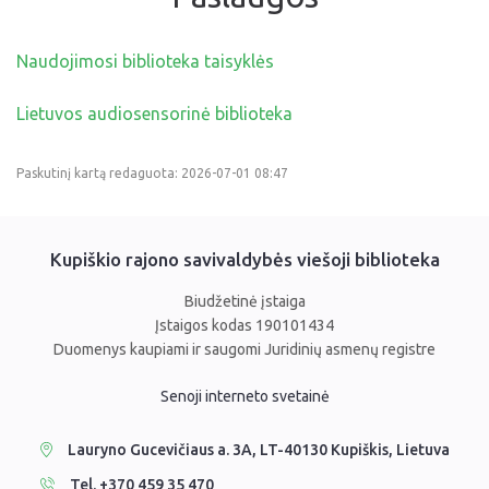
Nemokamos paslaugos
Biblioteka visiems
Naudojimosi biblioteka taisyklės
MIRKT Mokymai
Mokamos paslaugos
Lietuvos audiosensorinė biblioteka
Knygomatas
Paskutinį kartą redaguota: 2026-07-01 08:47
Duomenų bazės
Knygų klubas Knygius
Edukacijos
Detektyvų skaitytojų klubas „Puslapių sekliai"
Bibliotekos leidiniai
Kupiškio rajono savivaldybės viešoji biblioteka
Periodiniai leidiniai
Audioteka
Kraštotyros darbai
Naujienos
Biudžetinė įstaiga
Žirniukų klubas
TBA paslauga
Įstaigos kodas 190101434
Kupiškio krašto Garbės piliečiai
Darbo laikas
Duomenys kaupiami ir saugomi Juridinių asmenų registre
NVŠ programa „Atrask ir kurk"
Leidiniai apie Kupiškį
Struktūra
Biblioteka visiems
Naujos knygos
Senoji interneto svetainė
NVŠ programa SKAUTIŠKOS EKSPEDICIJOS
Skaitmeninės kolekcijos
Kontaktinė informacija
MIRKT Mokymai
Renginiai
Viktorinos
Lauryno Gucevičiaus a. 3A, LT-40130 Kupiškis, Lietuva
Žymūs kupiškėnai
Padaliniai
Virtualios parodos
Virtualios parodos
Tel. +370 459 35 470