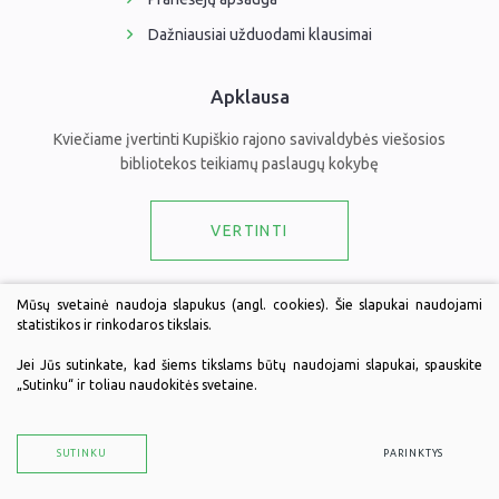
Dažniausiai užduodami klausimai
Apklausa
Kviečiame įvertinti Kupiškio rajono savivaldybės viešosios
bibliotekos teikiamų paslaugų kokybę
VERTINTI
Draugaukime
Mūsų svetainė naudoja slapukus (angl. cookies). Šie slapukai naudojami
statistikos ir rinkodaros tikslais.
Jei Jūs sutinkate, kad šiems tikslams būtų naudojami slapukai, spauskite
„Sutinku“ ir toliau naudokitės svetaine.
© 2026 Kupiškio rajono savivaldybės viešoji biblioteka. Visos teisės
saugomos.
Duomenų apsauga
SUTINKU
PARINKTYS
Sukurta:
TEXUS