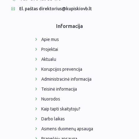
Ramybės takais: interaktyvi kelionė
Komisijos, darbo grupės
Laimutės pasakėlės
El. paštas direktorius@kupiskiovb.lt
Parodos
Atminties erdvės ir ženklai Kupiškio krašte
Edukaciniai užsiėmimai
Skulptūros, prabylančios autoriaus balsu
Informacija
NVŠ programa „Atrask ir kurk"
Mūsų kraštas
Periodiniai leidiniai
Apie mus
Projektai
Tau patiks
Aktualu
Naudinga informacija
Korupcijos prevencija
Administracinė informacija
Teisinė informacija
Nuorodos
Kaip tapti skaitytoju?
Darbo laikas
Asmens duomenų apsauga
Pranešėjų apsauga