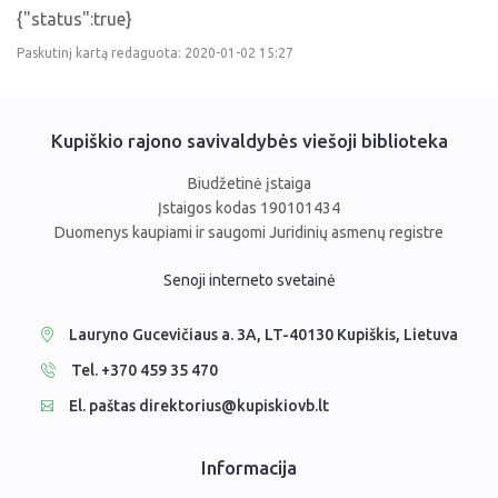
Viktorinos
Žymūs kupiškėnai
Padaliniai
{"status":true}
Virtualios parodos
Biblioteka visiems
Virtualios parodos
Paskutinį kartą redaguota: 2020-01-02 15:27
Ramybės takais: interaktyvi kelionė
Komisijos, darbo grupės
Laimutės pasakėlės
MIRKT Mokymai
Parodos
Atminties erdvės ir ženklai Kupiškio krašte
Edukaciniai užsiėmimai
Skulptūros, prabylančios autoriaus balsu
Kupiškio rajono savivaldybės viešoji biblioteka
NVŠ programa „Atrask ir kurk"
Mūsų kraštas
Biudžetinė įstaiga
Periodiniai leidiniai
Įstaigos kodas 190101434
Duomenys kaupiami ir saugomi Juridinių asmenų registre
Tau patiks
Naudinga informacija
Senoji interneto svetainė
Lauryno Gucevičiaus a. 3A, LT-40130 Kupiškis, Lietuva
Tel. +370 459 35 470
El. paštas direktorius@kupiskiovb.lt
Informacija