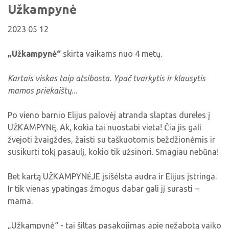
Viktorinos
Užkampynė
Žymūs kupiškėnai
Padaliniai
Virtualios parodos
Biblioteka visiems
Virtualios parodos
Ramybės takais: interaktyvi kelionė
Komisijos, darbo grupės
2023 05 12
Laimutės pasakėlės
MIRKT Mokymai
Parodos
Atminties erdvės ir ženklai Kupiškio krašte
Edukaciniai užsiėmimai
„Užkampynė“
skirta vaikams nuo 4 metų.
Skulptūros, prabylančios autoriaus balsu
NVŠ programa „Atrask ir kurk"
Kartais viskas taip atsibosta. Ypač tvarkytis ir klausytis
Mūsų kraštas
Periodiniai leidiniai
mamos priekaištų...
Tau patiks
Po vieno barnio Elijus palovėj atranda slaptas dureles į
Naudinga informacija
UŽKAMPYNĘ. Ak, kokia tai nuostabi vieta! Čia jis gali
žvejoti žvaigždes, žaisti su taškuotomis beždžionėmis ir
susikurti tokį pasaulį, kokio tik užsinori. Smagiau nebūna!
Bet kartą UŽKAMPYNĖJE įsišėlsta audra ir Elijus įstringa.
Ir tik vienas ypatingas žmogus dabar gali jį surasti –
mama.
„Užkampynė“ - tai šiltas pasakojimas apie nežabotą vaiko