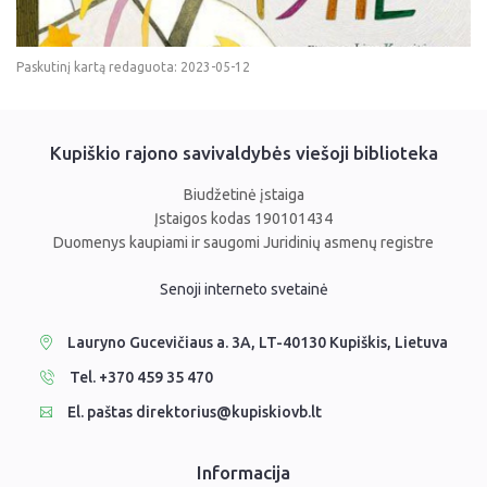
Paskutinį kartą redaguota: 2023-05-12
Kupiškio rajono savivaldybės viešoji biblioteka
Biudžetinė įstaiga
Įstaigos kodas 190101434
Duomenys kaupiami ir saugomi Juridinių asmenų registre
Senoji interneto svetainė
Lauryno Gucevičiaus a. 3A, LT-40130 Kupiškis, Lietuva
Tel. +370 459 35 470
El. paštas direktorius@kupiskiovb.lt
Informacija