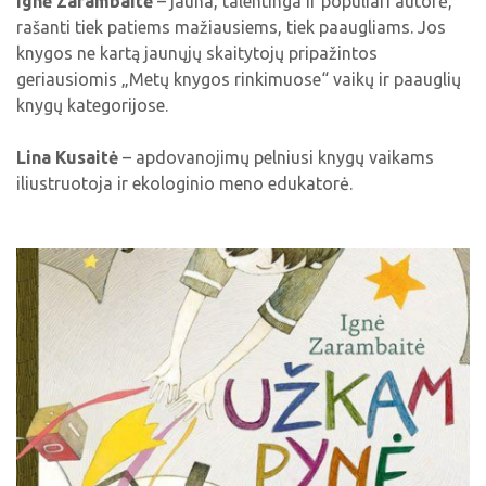
Ignė Zarambaitė
– jauna, talentinga ir populiari autorė,
rašanti tiek patiems mažiausiems, tiek paaugliams. Jos
knygos ne kartą jaunųjų skaitytojų pripažintos
geriausiomis „Metų knygos rinkimuose“ vaikų ir paauglių
knygų kategorijose.
Lina Kusaitė
– apdovanojimų pelniusi knygų vaikams
iliustruotoja ir ekologinio meno edukatorė.