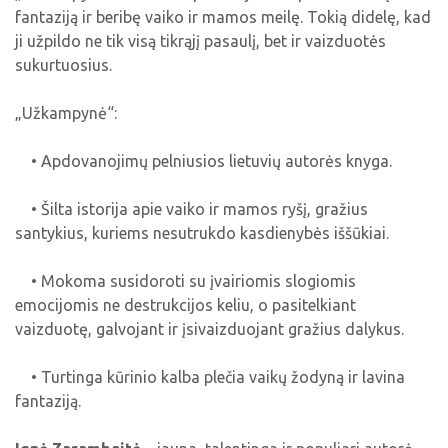
fantaziją ir beribę vaiko ir mamos meilę. Tokią didelę, kad
ji užpildo ne tik visą tikrąjį pasaulį, bet ir vaizduotės
sukurtuosius.
„Užkampynė“:
• Apdovanojimų pelniusios lietuvių autorės knyga.
• Šilta istorija apie vaiko ir mamos ryšį, gražius
santykius, kuriems nesutrukdo kasdienybės iššūkiai.
• Mokoma susidoroti su įvairiomis slogiomis
emocijomis ne destrukcijos keliu, o pasitelkiant
vaizduotę, galvojant ir įsivaizduojant gražius dalykus.
• Turtinga kūrinio kalba plečia vaikų žodyną ir lavina
fantaziją.