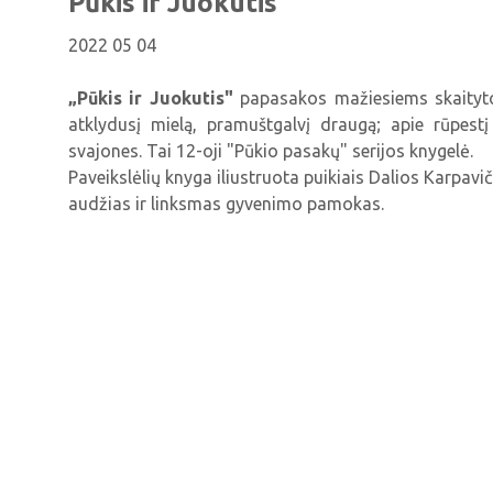
Pūkis ir Juokutis
2022 05 04
„Pūkis ir Juokutis"
papasakos mažiesiems skaityto
atklydusį mielą, pramuštgalvį draugą; apie rūpestį
svajones. Tai 12-oji "Pūkio pasakų" serijos knygelė.
Paveikslėlių knyga iliustruota puikiais Dalios Karpaviči
audžias ir linksmas gyvenimo pamokas.