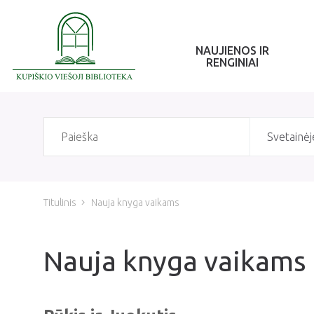
NAUJIENOS IR
RENGINIAI
Svetainėj
Titulinis
Nauja knyga vaikams
Nauja knyga vaikams