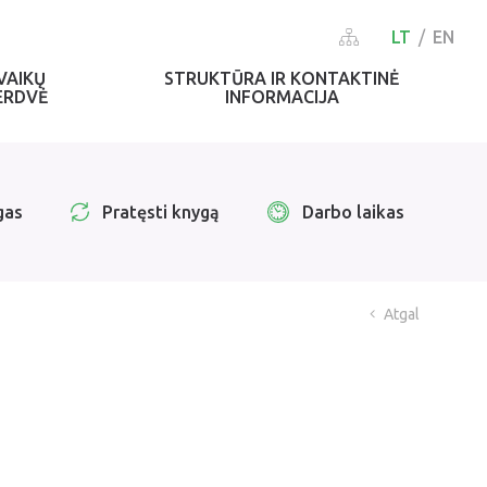
LT
EN
VAIKŲ
STRUKTŪRA IR KONTAKTINĖ
ERDVĖ
INFORMACIJA
gas
Pratęsti knygą
Darbo laikas
Atgal