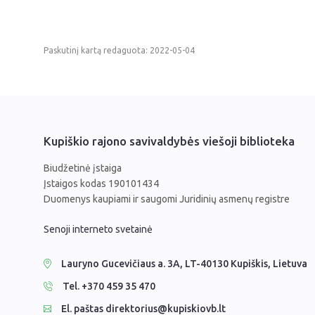
Paskutinį kartą redaguota: 2022-05-04
Kupiškio rajono savivaldybės viešoji biblioteka
Biudžetinė įstaiga
Įstaigos kodas 190101434
Duomenys kaupiami ir saugomi Juridinių asmenų registre
Senoji interneto svetainė
Lauryno Gucevičiaus a. 3A, LT-40130 Kupiškis, Lietuva
Tel. +370 459 35 470
El. paštas direktorius@kupiskiovb.lt