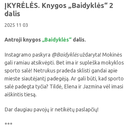
Viktorinos
ĮKYRĖLĖS. Knygos „Baidyklės“ 2
Žymūs kupiškėnai
Padaliniai
Virtualios parodos
Biblioteka visiems
Virtualios parodos
dalis
Ramybės takais: interaktyvi kelionė
Komisijos, darbo grupės
Laimutės pasakėlės
MIRKT Mokymai
Parodos
2025 11 03
Atminties erdvės ir ženklai Kupiškio krašte
Edukaciniai užsiėmimai
Skulptūros, prabylančios autoriaus balsu
Antroji knygos
„Baidyklės“
dalis.
NVŠ programa „Atrask ir kurk"
Mūsų kraštas
Periodiniai leidiniai
Instagramo paskyra
@Baidyklės
uždaryta! Mokinės
gali ramiau atsikvėpti. Bet ima ir supleška mokyklos
Tau patiks
sporto salė! Netrukus pradeda sklisti gandai apie
Naudinga informacija
mieste siautėjantį padegėją. Ar gali būti, kad sporto
salė padegta tyčia? Tildė, Elena ir Jazmina vėl imasi
aiškintis tiesą.
Dar daugiau pavojų ir netikėtų paslapčių!
***