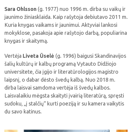
Sara Ohlsson
(g. 1977) nuo 1996 m. dirba su vaikų ir
jaunimo žiniasklaida. Kaip rašytoja debiutavo 2011 m.
Kuria knygas vaikams ir jaunimui. Aktyviai lankosi
mokyklose, pasakoja apie rašytojo darbą, populiarina
knygas ir skaitymą.
Vertėja
Liveta Ūselė
(g. 1996) baigusi Skandinavijos
šalių kultūrų ir kalbų programą Vytauto Didžiojo
universitete, čia įgijo ir literatūrologijos magistro
laipsnį, o dabar dėsto švedų kalbą. Nuo 2018 m.
dirba laisvai samdoma vertėja iš švedų kalbos.
Laisvalaikiu mėgsta skaityti įvairią literatūrą, spręsti
sudoku, „į stalčių“ kurti poeziją ir su kamera vaikytis
du savo katinus.