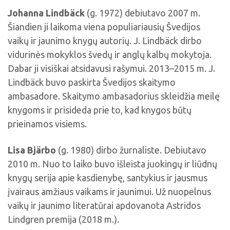
Johanna Lindbäck
(g. 1972) debiutavo 2007 m.
Šiandien ji laikoma viena populiariausių Švedijos
vaikų ir jaunimo knygų autorių. J. Lindbäck dirbo
vidurinės mokyklos švedų ir anglų kalbų mokytoja.
Dabar ji visiškai atsidavusi rašymui. 2013–2015 m. J.
Lindbäck buvo paskirta Švedijos skaitymo
ambasadore. Skaitymo ambasadorius skleidžia meilę
knygoms ir prisideda prie to, kad knygos būtų
prieinamos visiems.
Lisa Bjärbo
(g. 1980) dirbo žurnaliste. Debiutavo
2010 m. Nuo to laiko buvo išleista juokingų ir liūdnų
knygų serija apie kasdienybę, santykius ir jausmus
įvairaus amžiaus vaikams ir jaunimui. Už nuopelnus
vaikų ir jaunimo literatūrai apdovanota Astridos
Lindgren premija (2018 m.).