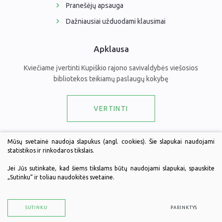
Pranešėjų apsauga
Dažniausiai užduodami klausimai
Apklausa
Kviečiame įvertinti Kupiškio rajono savivaldybės viešosios
bibliotekos teikiamų paslaugų kokybę
VERTINTI
Draugaukime
Mūsų svetainė naudoja slapukus (angl. cookies). Šie slapukai naudojami
statistikos ir rinkodaros tikslais.
Jei Jūs sutinkate, kad šiems tikslams būtų naudojami slapukai, spauskite
„Sutinku“ ir toliau naudokitės svetaine.
© 2026 Kupiškio rajono savivaldybės viešoji biblioteka. Visos teisės
saugomos.
Duomenų apsauga
SUTINKU
PARINKTYS
Sukurta:
TEXUS