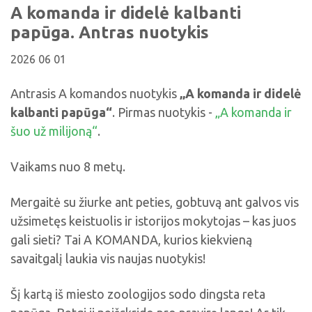
Viktorinos
A komanda ir didelė kalbanti
Žymūs kupiškėnai
Padaliniai
Virtualios parodos
Biblioteka visiems
Virtualios parodos
papūga. Antras nuotykis
Ramybės takais: interaktyvi kelionė
Komisijos, darbo grupės
Laimutės pasakėlės
MIRKT Mokymai
Parodos
2026 06 01
Atminties erdvės ir ženklai Kupiškio krašte
Edukaciniai užsiėmimai
Skulptūros, prabylančios autoriaus balsu
Antrasis A komandos nuotykis
„A komanda ir didelė
NVŠ programa „Atrask ir kurk"
kalbanti papūga“
. Pirmas nuotykis -
„A komanda ir
Mūsų kraštas
Periodiniai leidiniai
šuo už milijoną“
.
Tau patiks
Vaikams nuo 8 metų.
Naudinga informacija
Mergaitė su žiurke ant peties, gobtuvą ant galvos vis
užsimetęs keistuolis ir istorijos mokytojas – kas juos
gali sieti? Tai A KOMANDA, kurios kiekvieną
savaitgalį laukia vis naujas nuotykis!
Šį kartą iš miesto zoologijos sodo dingsta reta