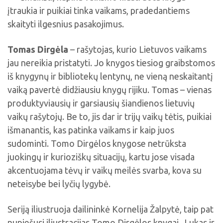
įtraukia ir puikiai tinka vaikams, pradedantiems
skaityti ilgesnius pasakojimus.
Tomas Dirgėla
– rašytojas, kurio Lietuvos vaikams
jau nereikia pristatyti. Jo knygos tiesiog graibstomos
iš knygynų ir bibliotekų lentynų, ne vieną neskaitantį
vaiką pavertė didžiausiu knygų rijiku. Tomas – vienas
produktyviausių ir garsiausių šiandienos lietuvių
vaikų rašytojų. Be to, jis dar ir trijų vaikų tėtis, puikiai
išmanantis, kas patinka vaikams ir kaip juos
sudominti. Tomo Dirgėlos knygose netrūksta
juokingų ir kurioziškų situacijų, kartu jose visada
akcentuojama tėvų ir vaikų meilės svarba, kova su
neteisybe bei lyčių lygybė.
Seriją iliustruoja dailininkė Kornelija Žalpytė, taip pat
nupiešusi iliustracijas Tomo Dirgėlos knygai „Lukas ir