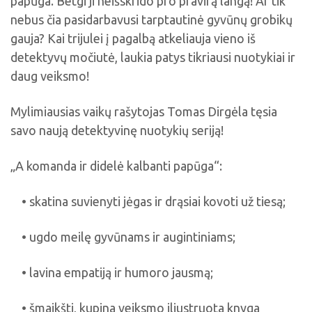
papūga. Betgi ji neišskrido pro pravirą langą! Ar tik
nebus čia pasidarbavusi tarptautinė gyvūnų grobikų
gauja? Kai trijulei į pagalbą atkeliauja vieno iš
detektyvų močiutė, laukia patys tikriausi nuotykiai ir
daug veiksmo!
Mylimiausias vaikų rašytojas Tomas Dirgėla tęsia
savo naują detektyvinę nuotykių seriją!
„A komanda ir didelė kalbanti papūga“:
• skatina suvienyti jėgas ir drąsiai kovoti už tiesą;
• ugdo meilę gyvūnams ir augintiniams;
• lavina empatiją ir humoro jausmą;
• šmaikšti, kupina veiksmo iliustruota knyga