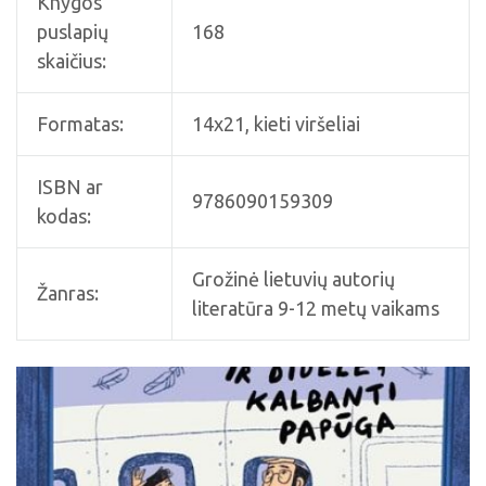
Knygos
puslapių
168
skaičius:
Formatas:
14x21, kieti viršeliai
ISBN ar
9786090159309
kodas:
Grožinė lietuvių autorių
Žanras:
literatūra 9-12 metų vaikams