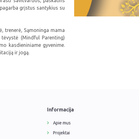
arasti savitvardos, paskatins
e pagarba grįstus santykius su
, trenerė, Sąmoninga mama
tėvystė (Mindful Parenting)
mo kasdieniniame gyvenime.
aciją ir jogą.
Informacija
Apie mus
Projektai