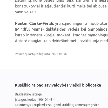
patarimų, kurie padės jums išlikti kantriems ir nepr
konstruktyviai ir atjaučiančiai kurti meile bei abipus
savo vaikais.
Hunter Clarke-Fields
yra sąmoningumo moderatorė
(Mindful Mama) tinklalaidės vedėja bei Sąmoninga 
kurso internetu kūrėja, mokanti žmones sąmoningu
Autorė daugiau kaip dvidešimt metų praktikuoja medit
Paskutinį kartą redaguota: 2022-06-06
Kupiškio rajono savivaldybės viešoji biblioteka
Biudžetinė įstaiga
Įstaigos kodas 190101434
Duomenys kaupiami ir saugomi Juridinių asmenų registre