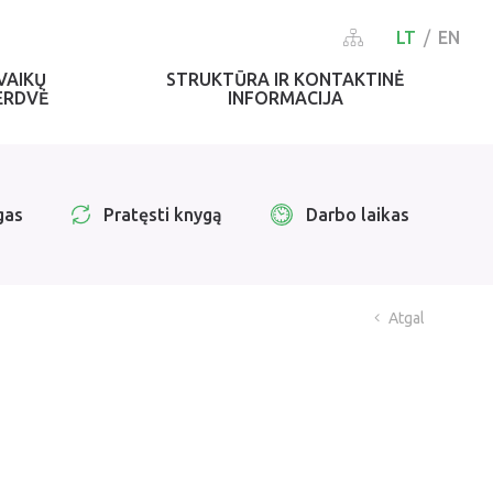
LT
EN
VAIKŲ
STRUKTŪRA IR KONTAKTINĖ
ERDVĖ
INFORMACIJA
gas
Pratęsti knygą
Darbo laikas
Atgal