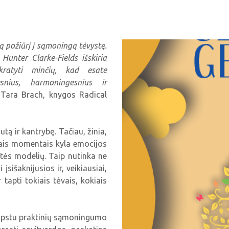
ą požiūrį į sąmoningą tėvystę.
Hunter Clarke-Fields išskiria
ikratyti minčių, kad esate
snius, harmoningesnius ir
 Tara Brach, knygos Radical
tą ir kantrybę. Tačiau, žinia,
tais momentais kyla emocijos
ystės modelių. Taip nutinka ne
sišaknijusios ir, veikiausiai,
 tapti tokiais tėvais, kokiais
 apstu praktinių sąmoningumo