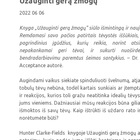
Užauginti gerą žmogų
2022 06 06
Knyga „Užauginti gerą žmogų“ siūlo išmintingą ir nauj
Remdamasi savo pačios patirtais tėvystės iššūkiais, 
pagrindinius įgūdžius, kurių reikia, norint ats
nepakankamai geri tėvai, ir sukurti nuoširde
bendradarbiavimu paremtus šeimos santykius.
– Dr.
Acceptance autorė.
Augindami vaikus siekiate spinduliuoti švelnumą, atjau
tobulų tėvų nebūna, todėl kartais sunkiais ar įtemp
ir reakcijos, kurios toli gražu neatitinka idealių tėv
jums vieniems. Dažniausiai mūsų reakcijos būna giliai į
išmoktos iš savų tėvų. Kaip ištrūkti iš uždaro rato ir
norėtumėte būti?
Hunter Clarke-Fields knygoje Užauginti gerą žmogų