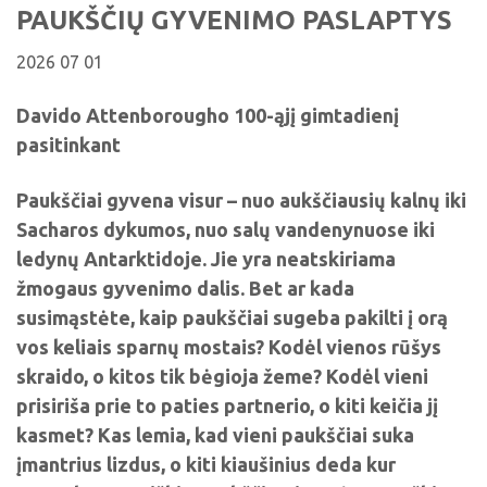
Viktorinos
PAUKŠČIŲ GYVENIMO PASLAPTYS
Žymūs kupiškėnai
Padaliniai
Virtualios parodos
Biblioteka visiems
Virtualios parodos
Ramybės takais: interaktyvi kelionė
Komisijos, darbo grupės
2026 07 01
Laimutės pasakėlės
MIRKT Mokymai
Parodos
Atminties erdvės ir ženklai Kupiškio krašte
Edukaciniai užsiėmimai
Davido Attenborougho 100-ąjį gimtadienį
Skulptūros, prabylančios autoriaus balsu
pasitinkant
NVŠ programa „Atrask ir kurk"
Mūsų kraštas
Periodiniai leidiniai
Paukščiai gyvena visur – nuo aukščiausių kalnų iki
Sacharos dykumos, nuo salų vandenynuose iki
Tau patiks
ledynų Antarktidoje. Jie yra neatskiriama
Naudinga informacija
žmogaus gyvenimo dalis. Bet ar kada
susimąstėte, kaip paukščiai sugeba pakilti į orą
vos keliais sparnų mostais? Kodėl vienos rūšys
skraido, o kitos tik bėgioja žeme? Kodėl vieni
prisiriša prie to paties partnerio, o kiti keičia jį
kasmet? Kas lemia, kad vieni paukščiai suka
įmantrius lizdus, o kiti kiaušinius deda kur