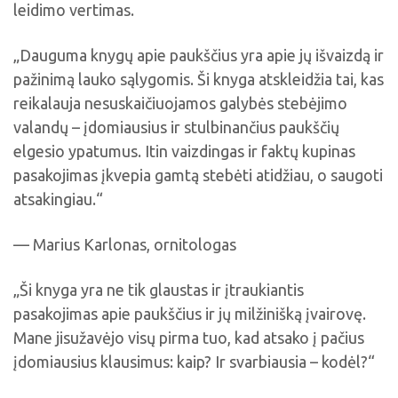
leidimo vertimas.
„Dauguma knygų apie paukščius yra apie jų išvaizdą ir
pažinimą lauko sąlygomis. Ši knyga atskleidžia tai, kas
reikalauja nesuskaičiuojamos galybės stebėjimo
valandų – įdomiausius ir stulbinančius paukščių
elgesio ypatumus. Itin vaizdingas ir faktų kupinas
pasakojimas įkvepia gamtą stebėti atidžiau, o saugoti
atsakingiau.“
— Marius Karlonas, ornitologas
„Ši knyga yra ne tik glaustas ir įtraukiantis
pasakojimas apie paukščius ir jų milžinišką įvairovę.
Mane jisužavėjo visų pirma tuo, kad atsako į pačius
įdomiausius klausimus: kaip? Ir svarbiausia – kodėl?“