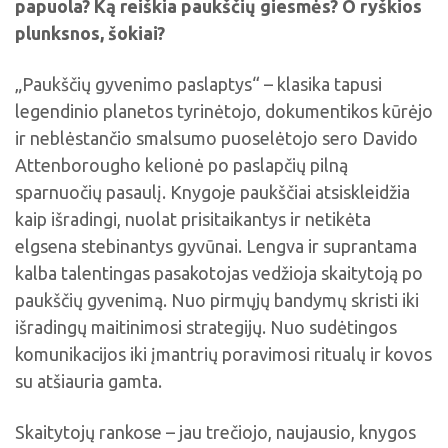
papuola? Ką reiškia paukščių giesmės? O ryškios
plunksnos, šokiai?
„Paukščių gyvenimo paslaptys“ – klasika tapusi
legendinio planetos tyrinėtojo, dokumentikos kūrėjo
ir neblėstančio smalsumo puoselėtojo sero Davido
Attenborougho kelionė po paslapčių pilną
sparnuočių pasaulį. Knygoje paukščiai atsiskleidžia
kaip išradingi, nuolat prisitaikantys ir netikėta
elgsena stebinantys gyvūnai. Lengva ir suprantama
kalba talentingas pasakotojas vedžioja skaitytoją po
paukščių gyvenimą. Nuo pirmųjų bandymų skristi iki
išradingų maitinimosi strategijų. Nuo sudėtingos
komunikacijos iki įmantrių poravimosi ritualų ir kovos
su atšiauria gamta.
Skaitytojų rankose – jau trečiojo, naujausio, knygos