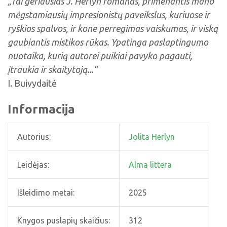
„Tai geriausias J. Herlyn romanas, primenantis mano
mėgstamiausių impresionistų paveikslus, kuriuose ir
ryškios spalvos, ir kone perregimas vaiskumas, ir viską
gaubiantis mistikos rūkas. Ypatinga paslaptingumo
nuotaika, kurią autorei puikiai pavyko pagauti,
įtraukia ir skaitytoją...“
I. Buivydaitė
Informacija
Autorius:
Jolita Herlyn
Leidėjas:
Alma littera
Išleidimo metai:
2025
Knygos puslapių skaičius:
312