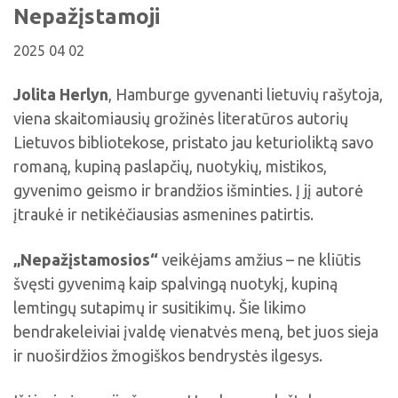
Viktorinos
Nepažįstamoji
Žymūs kupiškėnai
Padaliniai
Virtualios parodos
Biblioteka visiems
Virtualios parodos
Ramybės takais: interaktyvi kelionė
Komisijos, darbo grupės
2025 04 02
Laimutės pasakėlės
MIRKT Mokymai
Parodos
Atminties erdvės ir ženklai Kupiškio krašte
Edukaciniai užsiėmimai
Jolita Herlyn
, Hamburge gyvenanti lietuvių rašytoja,
Skulptūros, prabylančios autoriaus balsu
viena skaitomiausių grožinės literatūros autorių
NVŠ programa „Atrask ir kurk"
Lietuvos bibliotekose, pristato jau keturioliktą savo
Mūsų kraštas
Periodiniai leidiniai
romaną, kupiną paslapčių, nuotykių, mistikos,
Tau patiks
gyvenimo geismo ir brandžios išminties. Į jį autorė
įtraukė ir netikėčiausias asmenines patirtis.
Naudinga informacija
„Nepažįstamosios“
veikėjams amžius – ne kliūtis
švęsti gyvenimą kaip spalvingą nuotykį, kupiną
lemtingų sutapimų ir susitikimų. Šie likimo
bendrakeleiviai įvaldę vienatvės meną, bet juos sieja
ir nuoširdžios žmogiškos bendrystės ilgesys.