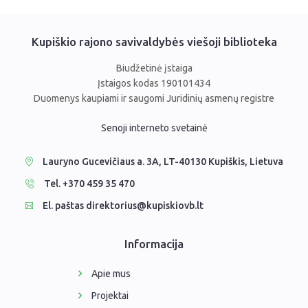
Kupiškio rajono savivaldybės viešoji biblioteka
Biudžetinė įstaiga
Įstaigos kodas 190101434
Duomenys kaupiami ir saugomi Juridinių asmenų registre
Senoji interneto svetainė
Lauryno Gucevičiaus a. 3A, LT-40130 Kupiškis, Lietuva
Tel. +370 459 35 470
El. paštas direktorius@kupiskiovb.lt
Informacija
Apie mus
Projektai