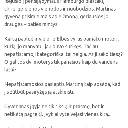
Išėjusio į pensiją žymaus Hamburgo plaštakų
chirurgo dienos vienodos ir nuobodžios. Martinas
gyvena prisiminimais apie žmoną, geriausios jo
draugės – paties mintys.
Kartą paplūdimyje prie Elbės vyras pamato moterį,
kurią, jo manymu, jau buvo sutikęs. Tačiau
nepažįstamoji kategoriškai tai neigia. Ar ji sako tiesą?
O gal tos dvi moterys tik panašios kaip du vandens
lašai?
Nepažįstamosios paslaptis Martiną taip apsėda, kad
jis žūtbūt pasiryžęs ją atskleisti.
Gyvenimas įgyja ne tik tikslą ir prasmę, bet ir
netikėtą pagreitį. Įvykiai vyte vejasi vienas kitą...