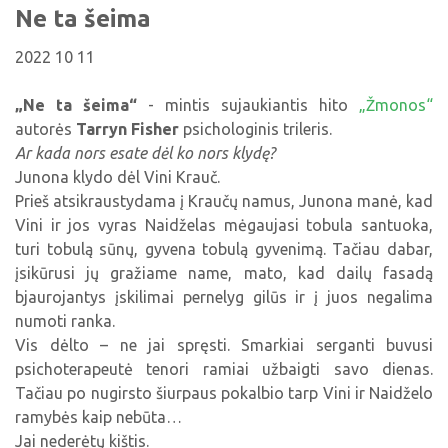
Viktorinos
Ne ta šeima
Žymūs kupiškėnai
Padaliniai
Virtualios parodos
Biblioteka visiems
Virtualios parodos
Ramybės takais: interaktyvi kelionė
Komisijos, darbo grupės
2022 10 11
Laimutės pasakėlės
MIRKT Mokymai
Parodos
Atminties erdvės ir ženklai Kupiškio krašte
Edukaciniai užsiėmimai
„Ne ta šeima“
- mintis sujaukiantis hito
„Žmonos“
Skulptūros, prabylančios autoriaus balsu
autorės
Tarryn Fisher
psichologinis trileris.
NVŠ programa „Atrask ir kurk"
Ar kada nors esate dėl ko nors klydę?
Mūsų kraštas
Periodiniai leidiniai
Junona klydo dėl Vini Krauč.
Prieš atsikraustydama į Kraučų namus, Junona manė, kad
Tau patiks
Vini ir jos vyras Naidželas mėgaujasi tobula santuoka,
Naudinga informacija
turi tobulą sūnų, gyvena tobulą gyvenimą. Tačiau dabar,
įsikūrusi jų gražiame name, mato, kad dailų fasadą
bjaurojantys įskilimai pernelyg gilūs ir į juos negalima
numoti ranka.
Vis dėlto – ne jai spręsti. Smarkiai serganti buvusi
psichoterapeutė tenori ramiai užbaigti savo dienas.
Tačiau po nugirsto šiurpaus pokalbio tarp Vini ir Naidželo
ramybės kaip nebūta…
Jai nederėtų kištis.