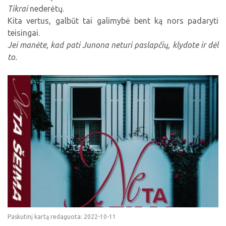
Tikrai
nederėtų.
Kita vertus, galbūt tai galimybė bent ką nors padaryti
teisingai.
Jei manėte, kad pati Junona neturi paslapčių, klydote ir dėl
to.
Paskutinį kartą redaguota: 2022-10-11