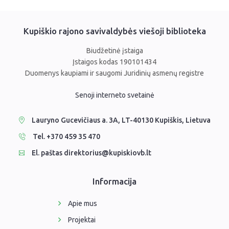
Kupiškio rajono savivaldybės viešoji biblioteka
Biudžetinė įstaiga
Įstaigos kodas 190101434
Duomenys kaupiami ir saugomi Juridinių asmenų registre
Senoji interneto svetainė
Lauryno Gucevičiaus a. 3A, LT-40130 Kupiškis, Lietuva
Tel. +370 459 35 470
El. paštas direktorius@kupiskiovb.lt
Informacija
Apie mus
Projektai