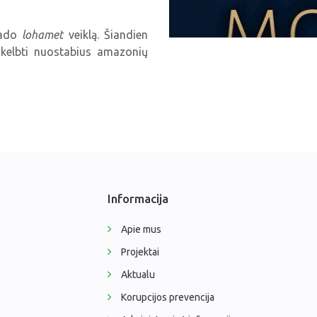
sado
lohamet
veiklą. Šiandien
 skelbti nuostabius amazonių
Informacija
Apie mus
Projektai
Aktualu
Korupcijos prevencija