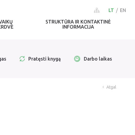
LT
EN
VAIKŲ
STRUKTŪRA IR KONTAKTINĖ
ERDVĖ
INFORMACIJA
gas
Pratęsti knygą
Darbo laikas
Atgal