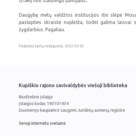
Izraelį nuo siaubingo pavojaus...
Daugybę metų valdžios institucijos itin slėpė Mo
paslapties skraistė nuplėšta, todėl galima laisvai
žygdarbius. Pagaliau.
Paskutinį kartą redaguota: 2022-05-03
Kupiškio rajono savivaldybės viešoji biblioteka
Biudžetinė įstaiga
Įstaigos kodas 190101434
Duomenys kaupiami ir saugomi Juridinių asmenų registre
Senoji interneto svetainė