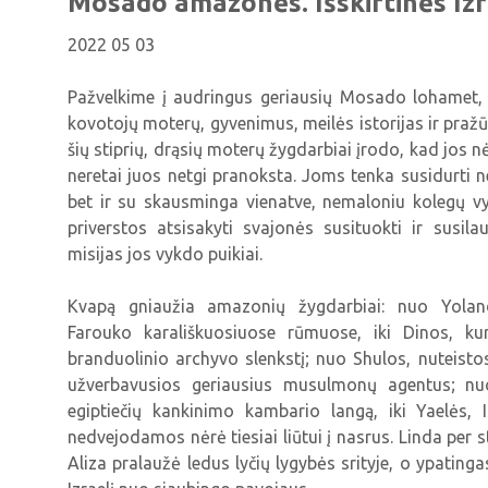
Mosado amazonės. Išskirtinės Iz
2022 05 03
Pažvelkime į audringus geriausių Mosado lohamet, 
kovotojų moterų, gyvenimus, meilės istorijas ir pražū
šių stiprių, drąsių moterų žygdarbiai įrodo, kad jos n
neretai juos netgi pranoksta. Joms tenka susidurti ne
bet ir su skausminga vienatve, nemaloniu kolegų vyr
priverstos atsisakyti svajonės susituokti ir susila
misijas jos vykdo puikiai.
Kvapą gniaužia amazonių žygdarbiai: nuo Yoland
Farouko karališkuosiuose rūmuose, iki Dinos, kur
branduolinio archyvo slenkstį; nuo Shulos, nuteistos 
užverbavusios geriausius musulmonų agentus; nuo
egiptiečių kankinimo kambario langą, iki Yaelės, I
nedvejodamos nėrė tiesiai liūtui į nasrus. Linda per 
Aliza pralaužė ledus lyčių lygybės srityje, o ypating