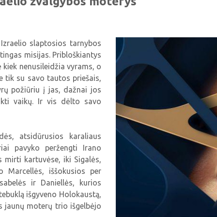
raelio žvalgybos moterys
Izraelio slaptosios tarnybos
tingas misijas. Pribloškiantys
ė kiek nenusileidžia vyrams, o
 tik su savo tautos priešais,
ų požiūriu į jas, dažnai jos
ukti vaikų. Ir vis dėlto savo
ės, atsidūrusios karaliaus
iai pavyko peržengti Irano
mirti kartuvėse, iki Sigalės,
 Marcellės, iššokusios per
sabelės ir Daniellės, kurios
stebuklą išgyveno Holokaustą,
as jaunų moterų trio išgelbėjo