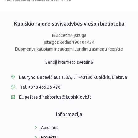
Kupiškio rajono savivaldybės viešoji biblioteka
Biudžetinė įstaiga
Įstaigos kodas 190101434
Duomenys kaupiami ir saugomi Juridinių asmenų registre
Senoji interneto svetainė
Lauryno Gucevičiaus a. 3A, LT-40130 Kupiškis, Lietuva
Tel. +370 459 35 470
El. paštas direktorius@kupiskiovb.lt
Informacija
Apie mus
Projektai