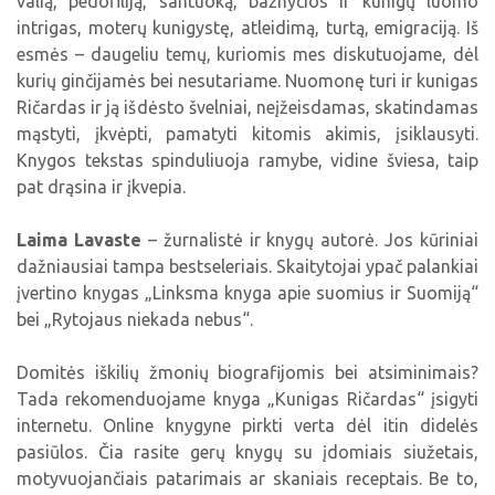
valią, pedofiliją, santuoką, bažnyčios ir kunigų luomo
intrigas, moterų kunigystę, atleidimą, turtą, emigraciją. Iš
esmės – daugeliu temų, kuriomis mes diskutuojame, dėl
kurių ginčijamės bei nesutariame. Nuomonę turi ir kunigas
Ričardas ir ją išdėsto švelniai, neįžeisdamas, skatindamas
mąstyti, įkvėpti, pamatyti kitomis akimis, įsiklausyti.
Knygos tekstas spinduliuoja ramybe, vidine šviesa, taip
pat drąsina ir įkvepia.
Laima Lavaste
– žurnalistė ir knygų autorė. Jos kūriniai
dažniausiai tampa bestseleriais. Skaitytojai ypač palankiai
įvertino knygas „Linksma knyga apie suomius ir Suomiją“
bei „Rytojaus niekada nebus“.
Domitės iškilių žmonių biografijomis bei atsiminimais?
Tada rekomenduojame knyga „Kunigas Ričardas“ įsigyti
internetu. Online knygyne pirkti verta dėl itin didelės
pasiūlos. Čia rasite gerų knygų su įdomiais siužetais,
motyvuojančiais patarimais ar skaniais receptais. Be to,