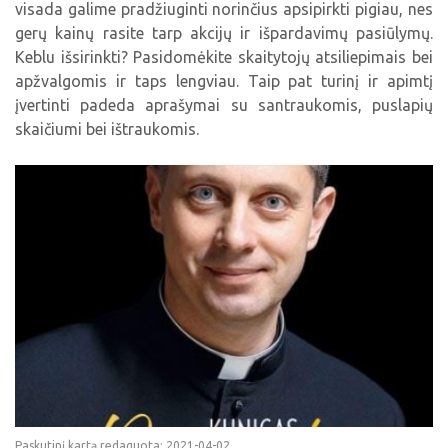
visada galime pradžiuginti norinčius apsipirkti pigiau, nes
gerų kainų rasite tarp akcijų ir išpardavimų pasiūlymų.
Keblu išsirinkti? Pasidomėkite skaitytojų atsiliepimais bei
apžvalgomis ir taps lengviau. Taip pat turinį ir apimtį
įvertinti padeda aprašymai su santraukomis, puslapių
skaičiumi bei ištraukomis.
Paskutinį kartą redaguota: 2021-04-02