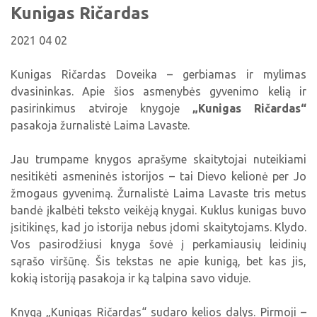
Viktorinos
Kunigas Ričardas
Žymūs kupiškėnai
Padaliniai
Virtualios parodos
Biblioteka visiems
Virtualios parodos
Ramybės takais: interaktyvi kelionė
Komisijos, darbo grupės
2021 04 02
Laimutės pasakėlės
MIRKT Mokymai
Parodos
Atminties erdvės ir ženklai Kupiškio krašte
Edukaciniai užsiėmimai
Kunigas Ričardas Doveika – gerbiamas ir mylimas
Skulptūros, prabylančios autoriaus balsu
dvasininkas. Apie šios asmenybės gyvenimo kelią ir
NVŠ programa „Atrask ir kurk"
pasirinkimus atviroje knygoje
„Kunigas Ričardas“
Mūsų kraštas
Periodiniai leidiniai
pasakoja žurnalistė Laima Lavaste.
Tau patiks
Jau trumpame knygos aprašyme skaitytojai nuteikiami
Naudinga informacija
nesitikėti asmeninės istorijos – tai Dievo kelionė per Jo
žmogaus gyvenimą. Žurnalistė Laima Lavaste tris metus
bandė įkalbėti teksto veikėją knygai. Kuklus kunigas buvo
įsitikinęs, kad jo istorija nebus įdomi skaitytojams. Klydo.
Vos pasirodžiusi knyga šovė į perkamiausių leidinių
sąrašo viršūnę. Šis tekstas ne apie kunigą, bet kas jis,
kokią istoriją pasakoja ir ką talpina savo viduje.
Knygą „Kunigas Ričardas“ sudaro kelios dalys. Pirmoji –