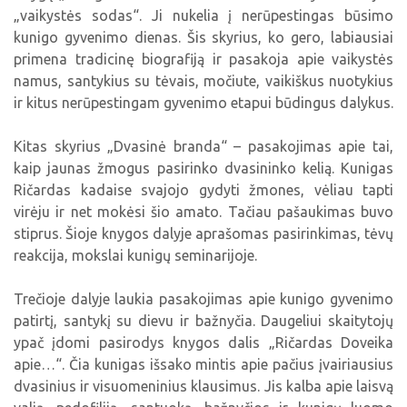
„vaikystės sodas“. Ji nukelia į nerūpestingas būsimo
kunigo gyvenimo dienas. Šis skyrius, ko gero, labiausiai
primena tradicinę biografiją ir pasakoja apie vaikystės
namus, santykius su tėvais, močiute, vaikiškus nuotykius
ir kitus nerūpestingam gyvenimo etapui būdingus dalykus.
Kitas skyrius „Dvasinė branda“ – pasakojimas apie tai,
kaip jaunas žmogus pasirinko dvasininko kelią. Kunigas
Ričardas kadaise svajojo gydyti žmones, vėliau tapti
virėju ir net mokėsi šio amato. Tačiau pašaukimas buvo
stiprus. Šioje knygos dalyje aprašomas pasirinkimas, tėvų
reakcija, mokslai kunigų seminarijoje.
Trečioje dalyje laukia pasakojimas apie kunigo gyvenimo
patirtį, santykį su dievu ir bažnyčia. Daugeliui skaitytojų
ypač įdomi pasirodys knygos dalis „Ričardas Doveika
apie…“. Čia kunigas išsako mintis apie pačius įvairiausius
dvasinius ir visuomeninius klausimus. Jis kalba apie laisvą