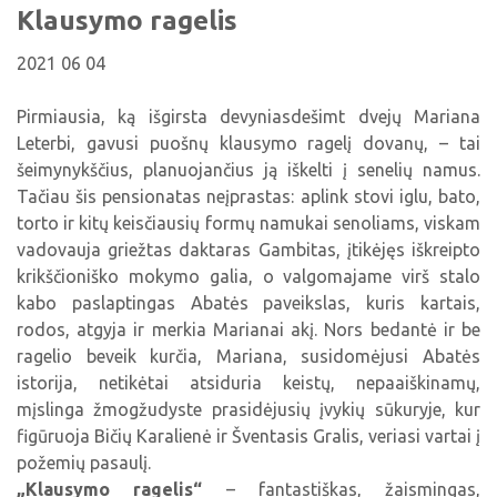
Viktorinos
Klausymo ragelis
Žymūs kupiškėnai
Padaliniai
Virtualios parodos
Biblioteka visiems
Virtualios parodos
Ramybės takais: interaktyvi kelionė
Komisijos, darbo grupės
2021 06 04
Laimutės pasakėlės
MIRKT Mokymai
Parodos
Atminties erdvės ir ženklai Kupiškio krašte
Edukaciniai užsiėmimai
Pirmiausia, ką išgirsta devyniasdešimt dvejų Mariana
Skulptūros, prabylančios autoriaus balsu
Leterbi, gavusi puošnų klausymo ragelį dovanų, – tai
NVŠ programa „Atrask ir kurk"
šeimynykščius, planuojančius ją iškelti į senelių namus.
Mūsų kraštas
Periodiniai leidiniai
Tačiau šis pensionatas neįprastas: aplink stovi iglu, bato,
torto ir kitų keisčiausių formų namukai senoliams, viskam
Tau patiks
vadovauja griežtas daktaras Gambitas, įtikėjęs iškreipto
Naudinga informacija
krikščioniško mokymo galia, o valgomajame virš stalo
kabo paslaptingas Abatės paveikslas, kuris kartais,
rodos, atgyja ir merkia Marianai akį. Nors bedantė ir be
ragelio beveik kurčia, Mariana, susidomėjusi Abatės
istorija, netikėtai atsiduria keistų, nepaaiškinamų,
mįslinga žmogžudyste prasidėjusių įvykių sūkuryje, kur
figūruoja Bičių Karalienė ir Šventasis Gralis, veriasi vartai į
požemių pasaulį.
„Klausymo ragelis“
– fantastiškas, žaismingas,