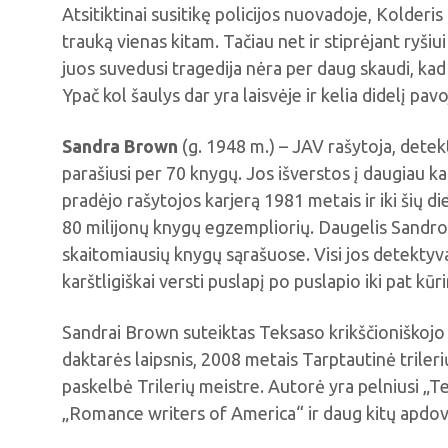
Atsitiktinai susitikę policijos nuovadoje, Kolderis 
trauką vienas kitam. Tačiau net ir stiprėjant ryšiui
juos suvedusi tragedija nėra per daug skaudi, kad 
Ypač kol šaulys dar yra laisvėje ir kelia didelį pav
Sandra Brown
(g. 1948 m.) – JAV rašytoja, detekt
parašiusi per 70 knygų. Jos išverstos į daugiau k
pradėjo rašytojos karjerą 1981 metais ir iki šių d
80 milijonų knygų egzempliorių. Daugelis Sand
skaitomiausių knygų sąrašuose. Visi jos detektyva
karštligiškai versti puslapį po puslapio iki pat kūr
Sandrai Brown suteiktas Teksaso krikščioniškojo
daktarės laipsnis, 2008 metais Tarptautinė trileri
paskelbė Trilerių meistre. Autorė yra pelniusi „T
„Romance writers of America“ ir daug kitų apdo