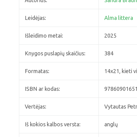
Autorius:
Sandra Braun
Leidėjas:
Alma littera
Išleidimo metai:
2025
Knygos puslapių skaičius:
384
Formatas:
14x21, kieti vi
ISBN ar kodas:
9786090165
Vertėjas:
Vytautas Petr
Iš kokios kalbos versta:
anglų