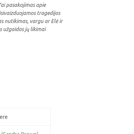
Tai pasakojimas apie
eįsivaizduojamos tragedijos
 nutikimas, vargu ar Elė ir
s užgaidos jų likimai
ere