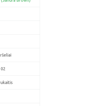
 (Sandra Brown)
ršeliai
102
ukaitis