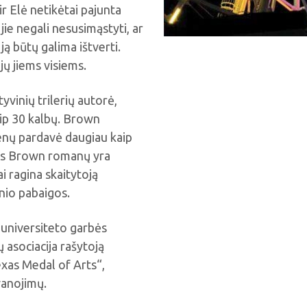
ir Elė netikėtai pajunta
 jie negali nesusimąstyti, ar
ją būtų galima ištverti.
ojų jiems visiems.
yvinių trilerių autorė,
aip 30 kalbų. Brown
ienų pardavė daugiau kaip
ros Brown romanų yra
i ragina skaitytoją
inio pabaigos.
 universiteto garbės
ų asociacija rašytoją
exas Medal of Arts“,
vanojimų.