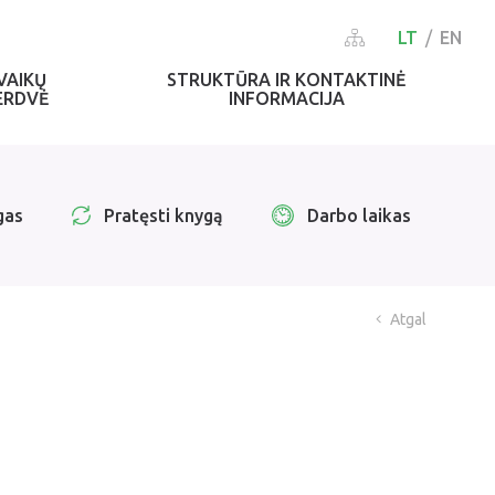
LT
EN
VAIKŲ
STRUKTŪRA IR KONTAKTINĖ
ERDVĖ
INFORMACIJA
gas
Pratęsti knygą
Darbo laikas
Atgal