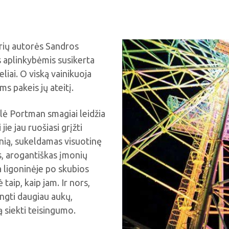
rių autorės Sandros
 aplinkybėmis susikerta
iai. O viską vainikuoja
ms pakeis jų ateitį.
ė Portman smagiai leidžia
ie jau ruošiasi grįžti
inią, sukeldamas visuotinę
is, arogantiškas įmonių
a ligoninėje po skubios
taip, kaip jam. Ir nors,
engti daugiau aukų,
ą siekti teisingumo.