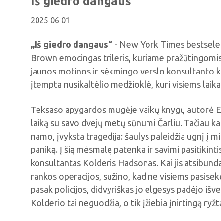
Iš giedro dangaus
2025 06 01
„Iš giedro dangaus“
- New York Times bestsele
Brown emocingas trileris, kuriame pražūtingomis
jaunos motinos ir sėkmingo verslo konsultanto kel
įtempta nusikaltėlio medžioklė, kuri visiems laika
Teksaso apygardos mugėje vaikų knygų autorė El
laiką su savo dvejų metų sūnumi Čarliu. Tačiau kai j
namo, įvyksta tragedija: šaulys paleidžia ugnį į m
paniką. Į šią mėsmalę patenka ir savimi pasitikint
konsultantas Kolderis Hadsonas. Kai jis atsibund
rankos operacijos, sužino, kad ne visiems pasisekė 
pasak policijos, didvyriškas jo elgesys padėjo išv
Kolderio tai neguodžia, o tik įžiebia įnirtingą ryžt