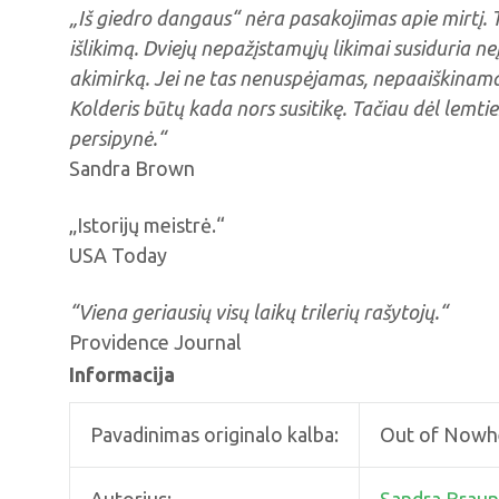
„Iš giedro dangaus“ nėra pasakojimas apie mirtį. 
išlikimą. Dviejų nepažįstamųjų likimai susiduria n
akimirką. Jei ne tas nenuspėjamas, nepaaiškinamas
Kolderis būtų kada nors susitikę. Tačiau dėl lemtie
persipynė.“
Sandra Brown
„Istorijų meistrė.“
USA Today
“Viena geriausių visų laikų trilerių rašytojų.“
Providence Journal
Informacija
Pavadinimas originalo kalba:
Out of Nowh