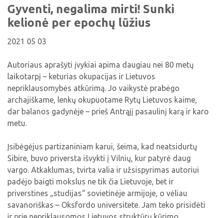
Viktorinos
Gyventi, negalima mirti! Sunki
Žymūs kupiškėnai
Padaliniai
Virtualios parodos
Biblioteka visiems
Virtualios parodos
kelionė per epochų lūžius
Ramybės takais: interaktyvi kelionė
Komisijos, darbo grupės
Laimutės pasakėlės
MIRKT Mokymai
Parodos
2021 05 03
Atminties erdvės ir ženklai Kupiškio krašte
Edukaciniai užsiėmimai
Skulptūros, prabylančios autoriaus balsu
Autoriaus aprašyti įvykiai apima daugiau nei 80 metų
NVŠ programa „Atrask ir kurk"
laikotarpį – keturias okupacijas ir Lietuvos
Mūsų kraštas
Periodiniai leidiniai
nepriklausomybės atkūrimą. Jo vaikystė prabėgo
archajiškame, lenkų okupuotame Rytų Lietuvos kaime,
Tau patiks
dar balanos gadynėje – prieš Antrąjį pasaulinį karą ir karo
Naudinga informacija
metu.
Įsibėgėjus partizaniniam karui, šeima, kad neatsidurtų
Sibire, buvo priversta išvykti į Vilnių, kur patyrė daug
vargo. Atkaklumas, tvirta valia ir užsispyrimas autoriui
padėjo baigti mokslus ne tik čia Lietuvoje, bet ir
priverstines „studijas“ sovietinėje armijoje, o vėliau
savanoriškas – Oksfordo universitete. Jam teko prisidėti
ir prie nepriklausomos Lietuvos struktūrų kūrimo.