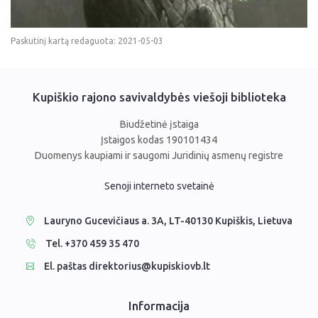
Paskutinį kartą redaguota: 2021-05-03
Kupiškio rajono savivaldybės viešoji biblioteka
Biudžetinė įstaiga
Įstaigos kodas 190101434
Duomenys kaupiami ir saugomi Juridinių asmenų registre
Senoji interneto svetainė
Lauryno Gucevičiaus a. 3A, LT-40130 Kupiškis, Lietuva
Tel. +370 459 35 470
El. paštas direktorius@kupiskiovb.lt
Informacija