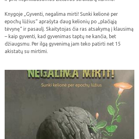
Knygoje „Gyventi, negalima mirti! Sunki kelionė per
epochų lūžius“ aprašyta daug kelionių po „plačiąją
tėvynę“ ir pasaulį. Skaitytojas čia ras atsakymą į klausimą
– kaip gyventi, kad gyvenimas taptų ne kančia, bet
džiaugsmu. Per ilgą gyvenimą jam teko patirti net 15
akistatų su mirtimi.