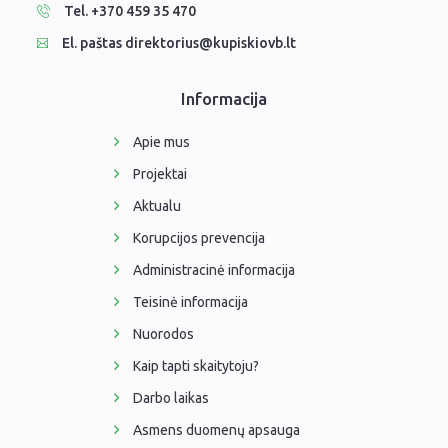
Tel. +370 459 35 470
El. paštas direktorius@kupiskiovb.lt
Informacija
Apie mus
Projektai
Aktualu
Korupcijos prevencija
Administracinė informacija
Teisinė informacija
Nuorodos
Kaip tapti skaitytoju?
Darbo laikas
Asmens duomenų apsauga