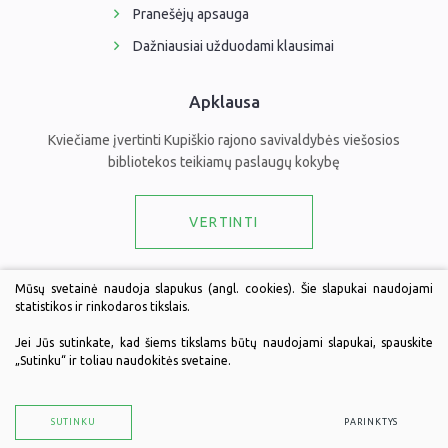
Pranešėjų apsauga
Dažniausiai užduodami klausimai
Apklausa
Kviečiame įvertinti Kupiškio rajono savivaldybės viešosios
bibliotekos teikiamų paslaugų kokybę
VERTINTI
Draugaukime
Mūsų svetainė naudoja slapukus (angl. cookies). Šie slapukai naudojami
statistikos ir rinkodaros tikslais.
Jei Jūs sutinkate, kad šiems tikslams būtų naudojami slapukai, spauskite
„Sutinku“ ir toliau naudokitės svetaine.
© 2026 Kupiškio rajono savivaldybės viešoji biblioteka. Visos teisės
saugomos.
Duomenų apsauga
SUTINKU
PARINKTYS
Sukurta:
TEXUS