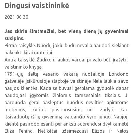
Viktorinos
Dingusi vaistininkė
Žymūs kupiškėnai
Padaliniai
Virtualios parodos
Biblioteka visiems
Virtualios parodos
Ramybės takais: interaktyvi kelionė
Komisijos, darbo grupės
2021 06 30
Laimutės pasakėlės
MIRKT Mokymai
Parodos
Atminties erdvės ir ženklai Kupiškio krašte
Edukaciniai užsiėmimai
Jas skiria šimtmečiai, bet vieną dieną jų gyvenimai
Skulptūros, prabylančios autoriaus balsu
susipins.
NVŠ programa „Atrask ir kurk"
Pirma taisyklė. Nuodų jokiu būdu nevalia naudoti siekiant
Mūsų kraštas
Periodiniai leidiniai
pakenkti kitai moteriai.
Antra taisyklė. Žudiko ir aukos vardai privalo būti įrašyti į
Tau patiks
vaistininko knygą.
Naudinga informacija
1791-ųjų šaltą vasario vakarą nuošalioje Londono
gatvelėje įsikūrusioje slaptoje vaistinėje Nela laukia savo
naujos klientės. Kadaise buvusi gerbiama gyduolė dabar
naudojasi įgytomis žiniomis tamsesniais tikslais. Ji
parduoda gerai paslėptus nuodus nevilties apimtoms
moterims, kurios pasiruošusios net žudyti, kad
išsivaduotų iš jų gyvenimą valdančio vyro jungo. Naujoji
klientė pasirodo esanti per anksti subrendusi dvylikametė
Eliza Fening. Netikėtai užsimezgusi Elizos ir Nelos