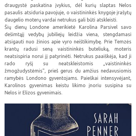
draugystė paskatina įvykius, dėl kurių slaptas Nelos
pasaulis atsiduria pavojuje, o vaistininkės knygoje įrašytų
daugelio moterų vardai netrukus gali būti atskleisti.
Šių dienų Londone amerikietė Karolina Parsivel savo
dešimtąjį vedybų jubiliejų leidžia viena, stengdamasi
atsigauti nuo žinios apie vyro neištikimybę. Prie Temzės
krantų radusi seną vaistininkės buteliuką, moteris
neatsispiria norui jį patyrinėti. Netrukus paaiškėja, kad ji
rado ryšį su neatskleistomis „vaistininkės
žmogžudystėmis", prieš gerus du amžius nedavusiomis
ramybės Londono gyventojams. Paieškai intensyvėjant,
Karolinos gyvenimas keistu likimo įnoriu susipina su
Nelos ir Elizos gyvenimais.