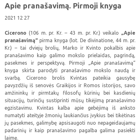
Viktorinos
Apie pranašavimą. Pirmoji knyga
Žymūs kupiškėnai
Padaliniai
Virtualios parodos
Biblioteka visiems
Virtualios parodos
Ramybės takais: interaktyvi kelionė
Komisijos, darbo grupės
2021 12 27
Laimutės pasakėlės
MIRKT Mokymai
Parodos
Atminties erdvės ir ženklai Kupiškio krašte
Edukaciniai užsiėmimai
Cicerono
(106 m. pr. Kr. – 43 m. pr. Kr.) veikalo
„Apie
Skulptūros, prabylančios autoriaus balsu
pranašavimą“
pirma knyga (lot. De divinatione, 44 m. pr.
NVŠ programa „Atrask ir kurk"
Kr.) – tai dviejų brolių, Marko ir Kvinto pokalbis apie
Mūsų kraštas
Periodiniai leidiniai
pranašavimo kaip galimo mokslo prielaidas, pagrindą,
pasekmes ir perspektyvą. Pirmoji „Apie pranašavimą“
Tau patiks
knyga skirta parodyti pranašavimo mokslo naudą ir
Naudinga informacija
svarbą. Cicerono brolis Kvintas pateikia gausybę
pavyzdžių iš senovės Graikijos ir Romos istorijos, savo
amžininkų ir pirmtakų filosofų kūrinių bei kasdienių
situacijų, turinčių sustiprinti mūsų tikėjimą pranašavimo
egzistavimu. Kvintas kalba apie gebėjimą iš anksto
numatyti ateityje žmonių laukiančius įvykius bei tikėtinas
jų pasekmes, galimybę apsisaugoti nuo nepageidaujamų
padarinių ir kaip pranašavimo pagalba galima pasiekti
laimę.