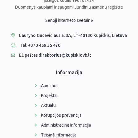
Įstaigos kodas 190101434
Duomenys kaupiami ir saugomi Juridinių asmenų registre
Senoji interneto svetainė
Lauryno Gucevičiaus a. 3A, LT-40130 Kupiškis, Lietuva
Tel. +370 459 35 470
El. paštas direktorius@kupiskiovb.lt
Informacija
Apie mus
Projektai
Aktualu
Korupcijos prevencija
Administracinė informacija
Teisinė informacija