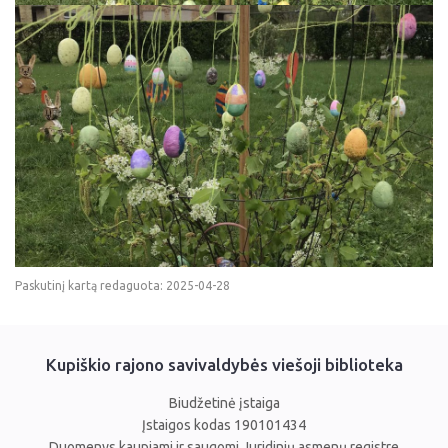
Paskutinį kartą redaguota: 2025-04-28
Kupiškio rajono savivaldybės viešoji biblioteka
Biudžetinė įstaiga
Įstaigos kodas 190101434
Duomenys kaupiami ir saugomi Juridinių asmenų registre