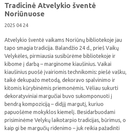
Viktorinos
Tradicinė Atvelykio šventė
Žymūs kupiškėnai
Padaliniai
Virtualios parodos
Biblioteka visiems
Virtualios parodos
Noriūnuose
Ramybės takais: interaktyvi kelionė
Komisijos, darbo grupės
Laimutės pasakėlės
MIRKT Mokymai
Parodos
2025 04 24
Atminties erdvės ir ženklai Kupiškio krašte
Edukaciniai užsiėmimai
Skulptūros, prabylančios autoriaus balsu
Atvelykio šventė vaikams Noriūnų bibliotekoje jau
NVŠ programa „Atrask ir kurk"
tapo smagia tradicija. Balandžio 24 d., prieš Vaikų
Mūsų kraštas
Periodiniai leidiniai
Velykėles, pirmiausia susibūrėme bibliotekoje ir
Tau patiks
kibome į darbą – marginome kiaušinius. Vaikai
kiaušinius puošė įvairiomis technikomis: piešė vašku,
Naudinga informacija
taikė dekupažo metodą, dekoravo spalvinimo ir
kitomis kūrybinėmis priemonėmis. Vėliau sukurti
dekoratyviniai margučiai buvo sukomponuoti į
bendrą kompoziciją – didįjį margutį, kuriuo
papuošėme mokyklos kiemelį. Besidarbuodami
prisiminėme Velykų laikotarpio tradicijas, būrimus, o
kaip gi be margučių ridenimo – juk reikia pažadinti