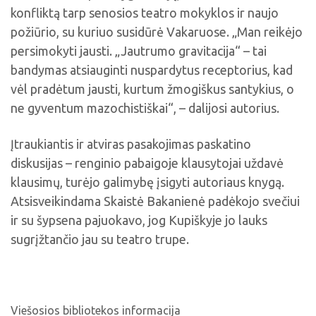
konfliktą tarp senosios teatro mokyklos ir naujo
požiūrio, su kuriuo susidūrė Vakaruose. „Man reikėjo
persimokyti jausti. „Jautrumo gravitacija“ – tai
bandymas atsiauginti nuspardytus receptorius, kad
vėl pradėtum jausti, kurtum žmogiškus santykius, o
ne gyventum mazochistiškai“, – dalijosi autorius.
Įtraukiantis ir atviras pasakojimas paskatino
diskusijas – renginio pabaigoje klausytojai uždavė
klausimų, turėjo galimybę įsigyti autoriaus knygą.
Atsisveikindama Skaistė Bakanienė padėkojo svečiui
ir su šypsena pajuokavo, jog Kupiškyje jo lauks
sugrįžtančio jau su teatro trupe.
Viešosios bibliotekos informacija