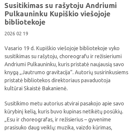
Viktorinos
Susitikimas su rašytoju Andriumi
Žymūs kupiškėnai
Padaliniai
Virtualios parodos
Biblioteka visiems
Virtualios parodos
Pulkauninku Kupiškio viešojoje
Ramybės takais: interaktyvi kelionė
Komisijos, darbo grupės
Laimutės pasakėlės
MIRKT Mokymai
bibliotekoje
Parodos
Atminties erdvės ir ženklai Kupiškio krašte
Edukaciniai užsiėmimai
2026 02 19
Skulptūros, prabylančios autoriaus balsu
NVŠ programa „Atrask ir kurk"
Vasario 19 d. Kupiškio viešojoje bibliotekoje vyko
Mūsų kraštas
Periodiniai leidiniai
susitikimas su rašytoju, choreografu ir režisieriumi
Tau patiks
Andriumi Pulkauninku, kuris pristatė naujausią savo
knygą „Jautrumo gravitacija“. Autorių susirinkusiems
Naudinga informacija
pristatė bibliotekos direktoriaus pavaduotoja
kultūrai Skaistė Bakanienė.
Susitikimo metu autorius atvirai pasakojo apie savo
kūrybinį kelią, kuris buvo kupinas netikėtų posūkių.
„Esu ir choreografas, ir režisierius – gyvenime
prasisuko daug veiklų: muzika, vaizdo kūrimas,