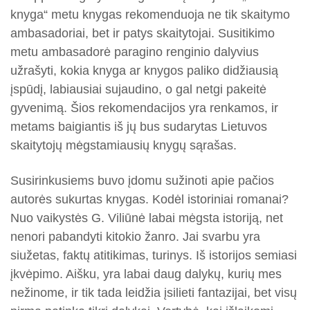
knyga“ metu knygas rekomenduoja ne tik skaitymo
ambasadoriai, bet ir patys skaitytojai. Susitikimo
metu ambasadorė paragino renginio dalyvius
užrašyti, kokia knyga ar knygos paliko didžiausią
įspūdį, labiausiai sujaudino, o gal netgi pakeitė
gyvenimą. Šios rekomendacijos yra renkamos, ir
metams baigiantis iš jų bus sudarytas Lietuvos
skaitytojų mėgstamiausių knygų sąrašas.
Susirinkusiems buvo įdomu sužinoti apie pačios
autorės sukurtas knygas. Kodėl istoriniai romanai?
Nuo vaikystės G. Viliūnė labai mėgsta istoriją, net
nenori pabandyti kitokio žanro. Jai svarbu yra
siužetas, faktų atitikimas, turinys. Iš istorijos semiasi
įkvėpimo. Aišku, yra labai daug dalykų, kurių mes
nežinome, ir tik tada leidžia įsilieti fantazijai, bet visų