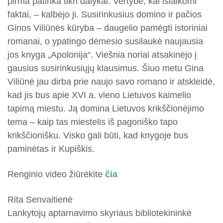
pirma patinka tikri dalykai. Vertybė, kai išlaikomi
faktai, – kalbėjo ji. Susirinkusius domino ir pačios
Ginos Viliūnės kūryba – daugelio pamėgti istoriniai
romanai, o ypatingo dėmesio susilaukė naujausia
jos knyga „Apolonija“. Viešnia noriai atsakinėjo į
gausius susirinkusiųjų klausimus. Šiuo metu Gina
Viliūnė jau dirba prie naujo savo romano ir atskleidė,
kad jis bus apie XVI a. vieno Lietuvos kaimelio
tapimą miestu. Ją domina Lietuvos krikščionėjimo
tema – kaip tas miestelis iš pagoniško tapo
krikščionišku. Visko gali būti, kad knygoje bus
paminėtas ir Kupiškis.
Renginio video žiūrėkite
čia
Rita Senvaitienė
Lankytojų aptarnavimo skyriaus bibliotekininkė