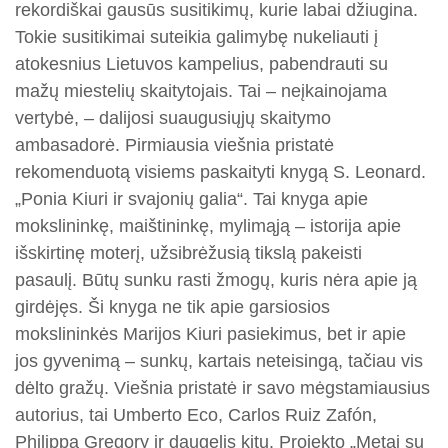
rekordiškai gausūs susitikimų, kurie labai džiugina.
Tokie susitikimai suteikia galimybę nukeliauti į
atokesnius Lietuvos kampelius, pabendrauti su
mažų miestelių skaitytojais. Tai – neįkainojama
vertybė, – dalijosi suaugusiųjų skaitymo
ambasadorė. Pirmiausia viešnia pristatė
rekomenduotą visiems paskaityti knygą S. Leonard.
„Ponia Kiuri ir svajonių galia“. Tai knyga apie
mokslininkę, maištininkę, mylimąją – istorija apie
išskirtinę moterį, užsibrėžusią tikslą pakeisti
pasaulį. Būtų sunku rasti žmogų, kuris nėra apie ją
girdėjęs. Ši knyga ne tik apie garsiosios
mokslininkės Marijos Kiuri pasiekimus, bet ir apie
jos gyvenimą – sunkų, kartais neteisingą, tačiau vis
dėlto gražų. Viešnia pristatė ir savo mėgstamiausius
autorius, tai Umberto Eco, Carlos Ruiz Zafón,
Philippa Gregory ir daugelis kitų. Projekto „Metai su