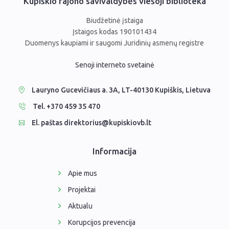
Kupiškio rajono savivaldybės viešoji biblioteka
Biudžetinė įstaiga
Įstaigos kodas 190101434
Duomenys kaupiami ir saugomi Juridinių asmenų registre
Senoji interneto svetainė
Lauryno Gucevičiaus a. 3A, LT-40130 Kupiškis, Lietuva
Tel. +370 459 35 470
El. paštas direktorius@kupiskiovb.lt
Informacija
Apie mus
Projektai
Aktualu
Korupcijos prevencija