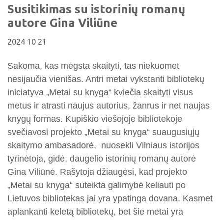
Viktorinos
Susitikimas su istorinių romanų
Žymūs kupiškėnai
Padaliniai
Virtualios parodos
Biblioteka visiems
Virtualios parodos
autore Gina Viliūne
Ramybės takais: interaktyvi kelionė
Komisijos, darbo grupės
Laimutės pasakėlės
MIRKT Mokymai
Parodos
2024 10 21
Atminties erdvės ir ženklai Kupiškio krašte
Edukaciniai užsiėmimai
Skulptūros, prabylančios autoriaus balsu
Sakoma, kas mėgsta skaityti, tas niekuomet
NVŠ programa „Atrask ir kurk"
nesijaučia vienišas. Antri metai vykstanti bibliotekų
Mūsų kraštas
Periodiniai leidiniai
iniciatyva „Metai su knyga“ kviečia skaityti visus
Tau patiks
metus ir atrasti naujus autorius, žanrus ir net naujas
knygų formas. Kupiškio viešojoje bibliotekoje
Naudinga informacija
svečiavosi projekto „Metai su knyga“ suaugusiųjų
skaitymo ambasadorė, nuosekli Vilniaus istorijos
tyrinėtoja, gidė, daugelio istorinių romanų autorė
Gina Viliūnė. Rašytoja džiaugėsi, kad projekto
„Metai su knyga“ suteikta galimybė keliauti po
Lietuvos bibliotekas jai yra ypatinga dovana. Kasmet
aplankanti keletą bibliotekų, bet šie metai yra