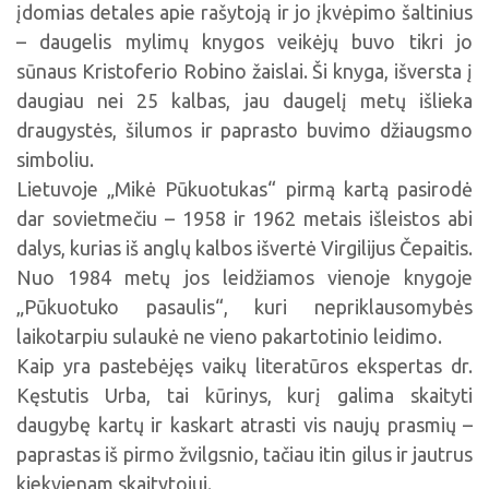
įdomias detales apie rašytoją ir jo įkvėpimo šaltinius
– daugelis mylimų knygos veikėjų buvo tikri jo
sūnaus Kristoferio Robino žaislai. Ši knyga, išversta į
daugiau nei 25 kalbas, jau daugelį metų išlieka
draugystės, šilumos ir paprasto buvimo džiaugsmo
simboliu.
Lietuvoje „Mikė Pūkuotukas“ pirmą kartą pasirodė
dar sovietmečiu – 1958 ir 1962 metais išleistos abi
dalys, kurias iš anglų kalbos išvertė Virgilijus Čepaitis.
Nuo 1984 metų jos leidžiamos vienoje knygoje
„Pūkuotuko pasaulis“, kuri nepriklausomybės
laikotarpiu sulaukė ne vieno pakartotinio leidimo.
Kaip yra pastebėjęs vaikų literatūros ekspertas dr.
Kęstutis Urba, tai kūrinys, kurį galima skaityti
daugybę kartų ir kaskart atrasti vis naujų prasmių –
paprastas iš pirmo žvilgsnio, tačiau itin gilus ir jautrus
kiekvienam skaitytojui.