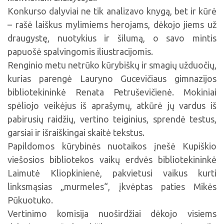
Konkurso dalyviai ne tik analizavo knygą, bet ir kūrė
– rašė laiškus mylimiems herojams, dėkojo jiems už
draugystę, nuotykius ir šilumą, o savo mintis
papuošė spalvingomis iliustracijomis.
Renginio metu netrūko kūrybiškų ir smagių užduočių,
kurias parengė Lauryno Gucevičiaus gimnazijos
bibliotekininkė Renata Petruševičienė. Mokiniai
spėliojo veikėjus iš aprašymų, atkūrė jų vardus iš
pabirusių raidžių, vertino teiginius, sprendė testus,
garsiai ir išraiškingai skaitė tekstus.
Papildomos kūrybinės nuotaikos įnešė Kupiškio
viešosios bibliotekos vaikų erdvės bibliotekininkė
Laimutė Kliopkinienė, pakvietusi vaikus kurti
linksmąsias „murmeles“, įkvėptas paties Mikės
Pūkuotuko.
Vertinimo komisija nuoširdžiai dėkojo visiems