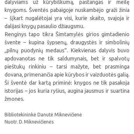
dalyviams už kūrybiškumą, pastangas ir meilę
knygoms. Šventės pabaigoje nuskambėjo graži žinia
– šįkart nugalėtojai yra visi, kurie skaito, svajoja ir
dalijasi knygų pasaulio džiaugsmu.
Renginys tapo tikra Šimtamylės girios gimtadienio
švente – kupina šypsenų, draugystės ir simbolinių
„pilnų puodynių medaus“. Kiekvienas dalyvis buvo
apdovanotas ne tik saldumynais, bet ir spalvotų
pieštukų rinkiniu – tarsi mažyte, bet prasminga
dovana, primenančia apie kūrybos ir vaizduotės galią.
Ši šventė dar kartą priminė: knygos ne tik pasakoja
istorijas – jos kuria ryšius, augina jausmus ir suartina
žmones.
Bibliotekininkė Danutė Miknevičienė
Nuotr. D. Miknevičienės