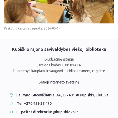
Paskutinį kartą redaguota: 2026-05-14
Kupiškio rajono savivaldybės viešoji biblioteka
Biudžetinė įstaiga
Įstaigos kodas 190101434
Duomenys kaupiami ir saugomi Juridinių asmenų registre
Senoji interneto svetainė
Lauryno Gucevičiaus a. 3A, LT-40130 Kupiškis, Lietuva
Tel. +370 459 35 470
El. paštas direktorius@kupiskiovb.lt