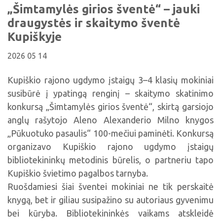
Viktorinos
„Šimtamylės girios šventė“ – jauki
Žymūs kupiškėnai
Padaliniai
Virtualios parodos
Biblioteka visiems
Virtualios parodos
draugystės ir skaitymo šventė
Ramybės takais: interaktyvi kelionė
Komisijos, darbo grupės
Laimutės pasakėlės
MIRKT Mokymai
Kupiškyje
Parodos
Atminties erdvės ir ženklai Kupiškio krašte
Edukaciniai užsiėmimai
2026 05 14
Skulptūros, prabylančios autoriaus balsu
NVŠ programa „Atrask ir kurk"
Kupiškio rajono ugdymo įstaigų 3–4 klasių mokiniai
Mūsų kraštas
Periodiniai leidiniai
susibūrė į ypatingą renginį – skaitymo skatinimo
Tau patiks
konkursą „Šimtamylės girios šventė“, skirtą garsiojo
anglų rašytojo Aleno Alexanderio Milno knygos
Naudinga informacija
„Pūkuotuko pasaulis“ 100-mečiui paminėti. Konkursą
organizavo Kupiškio rajono ugdymo įstaigų
bibliotekininkų metodinis būrelis, o partneriu tapo
Kupiškio švietimo pagalbos tarnyba.
Ruošdamiesi šiai šventei mokiniai ne tik perskaitė
knygą, bet ir giliau susipažino su autoriaus gyvenimu
bei kūryba. Bibliotekininkės vaikams atskleidė