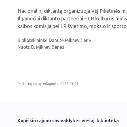
Nacionalinį diktantą organizuoja VšĮ Pilietinės min
Ilgamečiai diktanto partneriai – LR kultūros minist
kalbos komisija bei LR švietimo, mokslo ir sporto 
Bibliotekininkė Danutė Miknevičienė
Nuotr. D. Miknevičienės
Paskutinį kartą redaguota: 2025-03-07
Kupiškio rajono savivaldybės viešoji biblioteka