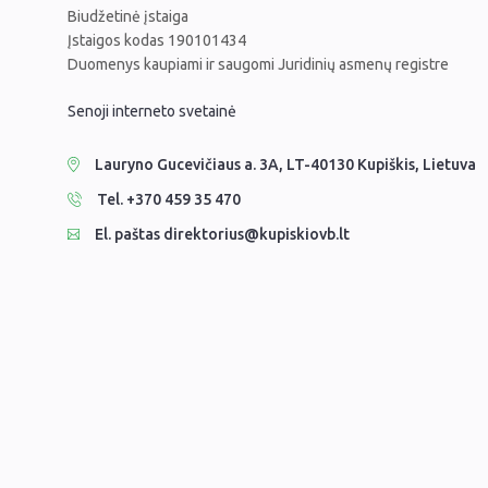
Biudžetinė įstaiga
Įstaigos kodas 190101434
Duomenys kaupiami ir saugomi Juridinių asmenų registre
Senoji interneto svetainė
Lauryno Gucevičiaus a. 3A, LT-40130 Kupiškis, Lietuva
Tel. +370 459 35 470
El. paštas direktorius@kupiskiovb.lt