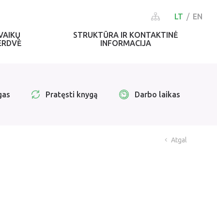
LT
EN
VAIKŲ
STRUKTŪRA IR KONTAKTINĖ
ERDVĖ
INFORMACIJA
gas
Pratęsti knygą
Darbo laikas
Atgal