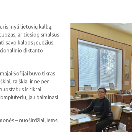
ris myli lietuvių kalbą.
tuozas, ar tiesiog smalsus
inti savo kalbos įgūdžius.
cionalinio diktanto
majai Sofijai buvo tikras
iai, raiškiai ir ne per
nuostabus ir tikrai
kompiuteriu, jau baiminasi
žmonės – nuoširdžiai jiems