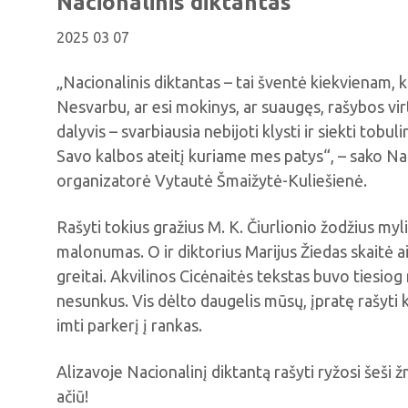
Nacionalinis diktantas
2025 03 07
„Nacionalinis diktantas – tai šventė kiekvienam, ku
Nesvarbu, ar esi mokinys, ar suaugęs, rašybos vir
dalyvis – svarbiausia nebijoti klysti ir siekti tobul
Savo kalbos ateitį kuriame mes patys“, – sako Na
organizatorė Vytautė Šmaižytė-Kuliešienė.
Rašyti tokius gražius M. K. Čiurlionio žodžius myli
malonumas. O ir diktorius Marijus Žiedas skaitė aišk
greitai. Akvilinos Cicėnaitės tekstas buvo tiesiog 
nesunkus. Vis dėlto daugelis mūsų, įpratę rašyti 
imti parkerį į rankas.
Alizavoje Nacionalinį diktantą rašyti ryžosi šeši 
ačiū!