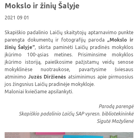
Viktorinos
Mokslo ir žinių Šalyje
Žymūs kupiškėnai
Padaliniai
Virtualios parodos
Biblioteka visiems
Virtualios parodos
Ramybės takais: interaktyvi kelionė
Komisijos, darbo grupės
2021 09 01
Laimutės pasakėlės
MIRKT Mokymai
Parodos
Atminties erdvės ir ženklai Kupiškio krašte
Edukaciniai užsiėmimai
Skapiškio padalinio Laičių skaitytojų aptarnavimo punkte
Skulptūros, prabylančios autoriaus balsu
parengta dokumentų ir fotografijų paroda
„Mokslo ir
NVŠ programa „Atrask ir kurk"
žinių Šalyje“
, skirta paminėti Laičių pradinės mokyklos
Mūsų kraštas
Periodiniai leidiniai
įkūrimo 100-ąsias metines. Prisiminsime mokyklos
įkūrimo istoriją, paieškosime pažįstamų veidų senose
Tau patiks
mokyklinėse nuotraukose, pavartysime šviesaus
Naudinga informacija
atminimo
Juzės Diržienės
atsiminimus apie pirmuosius
jos žingsnius Laičių pradinėje mokykloje.
Maloniai kviečiame apsilankyti.
Parodą parengė
Skapiškio padalinio Laičių SAP vyresn. bibliotekininkė
Sigutė Mažylienė