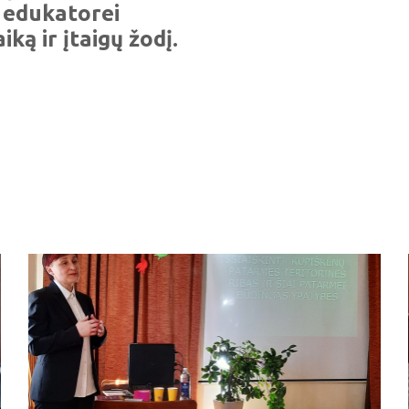
 edukatorei
ką ir įtaigų žodį.