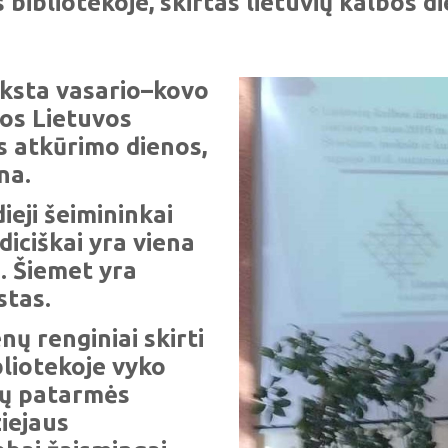
bibliotekoje, skirtas lietuvių kalbos 
yksta vasario–kovo
mos Lietuvos
s atkūrimo dienos,
na.
ieji šeimininkai
adiciškai yra viena
. Šiemet yra
stas.
ų renginiai skirti
liotekoje vyko
nų patarmės
ziejaus