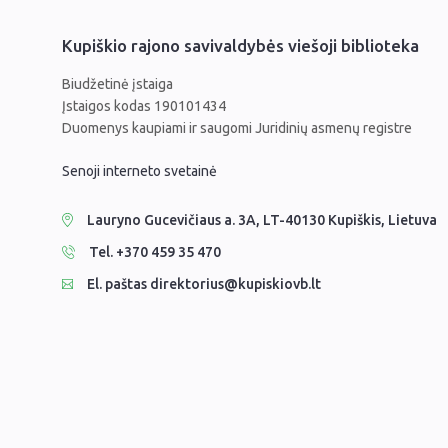
Kupiškio rajono savivaldybės viešoji biblioteka
Biudžetinė įstaiga
Įstaigos kodas 190101434
Duomenys kaupiami ir saugomi Juridinių asmenų registre
Senoji interneto svetainė
Lauryno Gucevičiaus a. 3A, LT-40130 Kupiškis, Lietuva
Tel. +370 459 35 470
El. paštas direktorius@kupiskiovb.lt