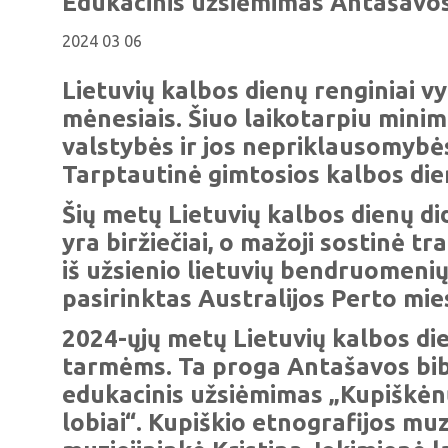
Edukacinis užsiėmimas Antašavos 
2024 03 06
Lietuvių kalbos dienų renginiai v
mėnesiais. Šiuo laikotarpiu mini
valstybės ir jos nepriklausomybė
Tarptautinė gimtosios kalbos die
Šių metų Lietuvių kalbos dienų did
yra biržiečiai, o mažoji sostinė tr
iš užsienio lietuvių bendruomenių
pasirinktas Australijos Perto mie
2024-ųjų metų Lietuvių kalbos dien
tarmėms. Ta proga Antašavos bib
edukacinis užsiėmimas „Kupiškė
lobiai“. Kupiškio etnografijos mu