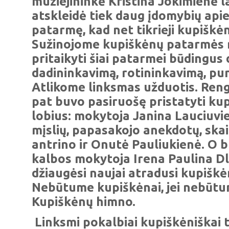
muziejininkė Kristina Jokimienė l
atskleidė tiek daug įdomybių api
patarmę, kad net tikrieji kupiškėn
Sužinojome kupiškėnų patarmės 
pritaikyti šiai patarmei būdingus 
dadininkavimą, rotininkavimą, pu
Atlikome linksmas užduotis. Rengi
pat buvo pasiruošę pristatyti k
lobius: mokytoja Janina Lauciuvi
mįslių, papasakojo anekdotų, skait
antrino ir Onutė Pauliukienė. O b
kalbos mokytoja Irena Paulina D
džiaugėsi naujai atradusi kupišk
Nebūtume kupiškėnai, jei nebūtu
Kupiškėnų himno.
Linksmi pokalbiai kupiškėniškai t