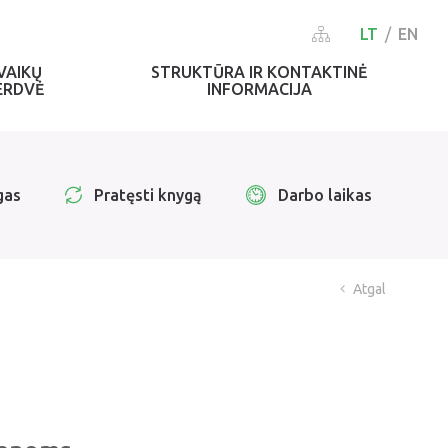
LT
EN
VAIKŲ
STRUKTŪRA IR KONTAKTINĖ
ERDVĖ
INFORMACIJA
gas
Pratęsti knygą
Darbo laikas
Atgal