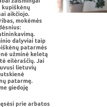
abai žaismingai
e kupiškėnų
ai aikčiojo.
ribas, mokėmės
dėsnius:
ntininkavimą.
nio dalyviai taip
upiškėnų patarmės
enė užminė keletą
ė eilėraščių. Jai
uvusi lietuvių
lutskienė
ėnų patarmę.
me giedoję
ęsėsi prie arbatos