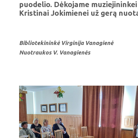
puodelio. Dėkojame muziejininkei
Kristinai Jokimienei už gerą nuotai
Bibliotekininkė Virginija Vanagienė
Nuotraukos V. Vanagienės