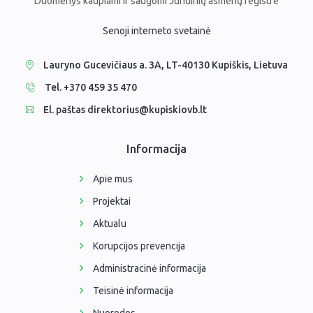
Duomenys kaupiami ir saugomi Juridinių asmenų registre
Senoji interneto svetainė
Lauryno Gucevičiaus a. 3A, LT-40130 Kupiškis, Lietuva
Tel. +370 459 35 470
El. paštas direktorius@kupiskiovb.lt
Informacija
Apie mus
Projektai
Aktualu
Korupcijos prevencija
Administracinė informacija
Teisinė informacija