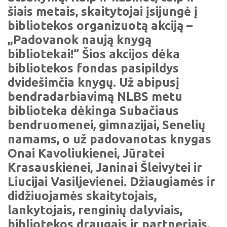
šiais metais, skaitytojai įsijungė į
bibliotekos organizuotą akciją –
„Padovanok naują knygą
bibliotekai!“ Šios akcijos dėka
bibliotekos fondas pasipildys
dvidešimčia knygų. Už abipusį
bendradarbiavimą NLBS metu
biblioteka dėkinga Subačiaus
bendruomenei, gimnazijai, Senelių
namams, o už padovanotas knygas
Onai Kavoliukienei, Jūratei
Krasauskienei, Janinai Šleivytei ir
Liucijai Vasiljevienei. Džiaugiamės ir
didžiuojamės skaitytojais,
lankytojais, renginių dalyviais,
bibliotekos draugais ir partneriais.