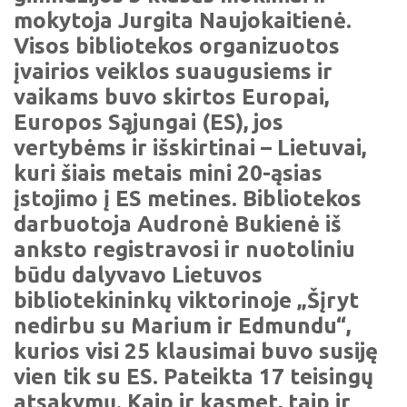
mokytoja Jurgita Naujokaitienė.
Visos bibliotekos organizuotos
įvairios veiklos suaugusiems ir
vaikams buvo skirtos Europai,
Europos Sąjungai (ES), jos
vertybėms ir išskirtinai – Lietuvai,
kuri šiais metais mini 20-ąsias
įstojimo į ES metines. Bibliotekos
darbuotoja Audronė Bukienė iš
anksto registravosi ir nuotoliniu
būdu dalyvavo Lietuvos
bibliotekininkų viktorinoje „Šįryt
nedirbu su Marium ir Edmundu“,
kurios visi 25 klausimai buvo susiję
vien tik su ES. Pateikta 17 teisingų
atsakymų. Kaip ir kasmet, taip ir