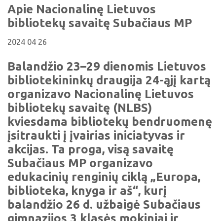
Viktorinos
Apie Nacionalinę Lietuvos
Žymūs kupiškėnai
Padaliniai
Virtualios parodos
Biblioteka visiems
Virtualios parodos
bibliotekų savaitę Subačiaus MP
Ramybės takais: interaktyvi kelionė
Komisijos, darbo grupės
Laimutės pasakėlės
MIRKT Mokymai
Parodos
2024 04 26
Atminties erdvės ir ženklai Kupiškio krašte
Edukaciniai užsiėmimai
Skulptūros, prabylančios autoriaus balsu
Balandžio 23–29 dienomis Lietuvos
NVŠ programa „Atrask ir kurk"
bibliotekininkų draugija 24-ąjį kartą
Mūsų kraštas
Periodiniai leidiniai
organizavo Nacionalinę Lietuvos
Tau patiks
bibliotekų savaitę (NLBS)
kviesdama bibliotekų bendruomenę
Naudinga informacija
įsitraukti į įvairias iniciatyvas ir
akcijas. Ta proga, visą savaitę
Subačiaus MP organizavo
edukacinių renginių ciklą „Europa,
biblioteka, knyga ir aš“, kurį
balandžio 26 d. užbaigė Subačiaus
gimnazijos 3 klasės mokiniai ir