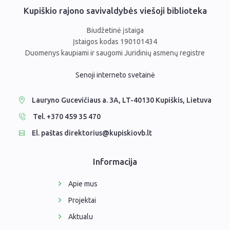
Kupiškio rajono savivaldybės viešoji biblioteka
Biudžetinė įstaiga
Įstaigos kodas 190101434
Duomenys kaupiami ir saugomi Juridinių asmenų registre
Senoji interneto svetainė
Lauryno Gucevičiaus a. 3A, LT-40130 Kupiškis, Lietuva
Tel. +370 459 35 470
El. paštas direktorius@kupiskiovb.lt
Informacija
Apie mus
Projektai
Aktualu