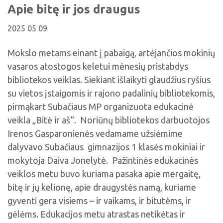
Viktorinos
Apie bitę ir jos draugus
Žymūs kupiškėnai
Padaliniai
Virtualios parodos
Biblioteka visiems
Virtualios parodos
Ramybės takais: interaktyvi kelionė
Komisijos, darbo grupės
2025 05 09
Laimutės pasakėlės
MIRKT Mokymai
Parodos
Atminties erdvės ir ženklai Kupiškio krašte
Edukaciniai užsiėmimai
Mokslo metams einant į pabaigą, artėjančios mokinių
Skulptūros, prabylančios autoriaus balsu
vasaros atostogos keletui mėnesių pristabdys
NVŠ programa „Atrask ir kurk"
bibliotekos veiklas. Siekiant išlaikyti glaudžius ryšius
Mūsų kraštas
Periodiniai leidiniai
su vietos įstaigomis ir rajono padalinių bibliotekomis,
Tau patiks
pirmąkart Subačiaus MP organizuota edukacinė
veikla „Bitė ir aš“. Noriūnų bibliotekos darbuotojos
Naudinga informacija
Irenos Gasparonienės vedamame užsiėmime
dalyvavo Subačiaus gimnazijos 1 klasės mokiniai ir
mokytoja Daiva Jonelytė. Pažintinės edukacinės
veiklos metu buvo kuriama pasaka apie mergaitę,
bitę ir jų kelionę, apie draugystės namą, kuriame
gyventi gera visiems – ir vaikams, ir bitutėms, ir
gėlėms. Edukacijos metu atrastas netikėtas ir