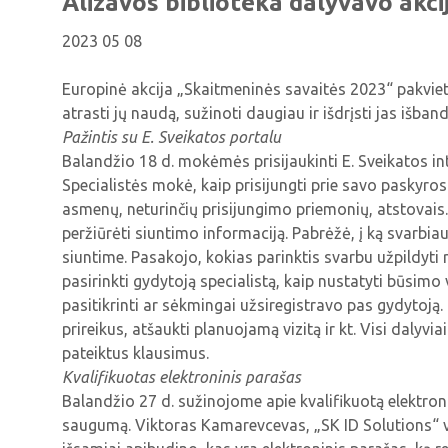
Alizavos biblioteka dalyvavo akc
2023 05 08
Europinė akcija „Skaitmeninės savaitės 2023“ pakvie
atrasti jų naudą, sužinoti daugiau ir išdrįsti jas išband
Pažintis su E. Sveikatos portalu
Balandžio 18 d. mokėmės prisijaukinti E. Sveikatos int
Specialistės mokė, kaip prisijungti prie savo paskyros
asmenų, neturinčių prisijungimo priemonių, atstovais. 
peržiūrėti siuntimo informaciją. Pabrėžė, į ką svarbia
siuntime. Pasakojo, kokias parinktis svarbu užpildyti r
pasirinkti gydytoją specialistą, kaip nustatyti būsimo v
pasitikrinti ar sėkmingai užsiregistravo pas gydytoją
prireikus, atšaukti planuojamą vizitą ir kt. Visi dalyv
pateiktus klausimus.
Kvalifikuotas elektroninis parašas
Balandžio 27 d. sužinojome apie kvalifikuotą elektroni
saugumą. Viktoras Kamarevcevas, „SK ID Solutions“ v