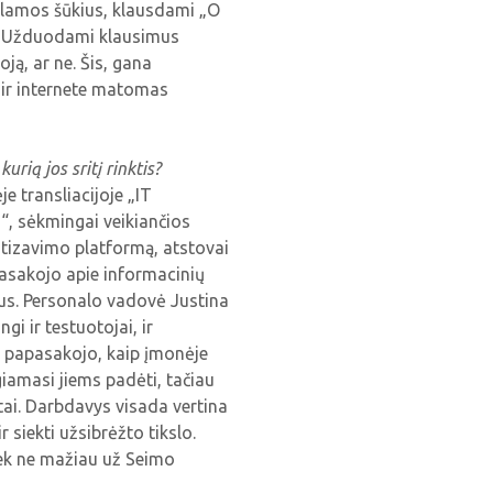
klamos šūkius, klausdami „O
“. Užduodami klausimus
oją, ar ne. Šis, gana
i ir internete matomas
urią jos sritį rinktis?
je transliacijoje „IT
“, sėkmingai veikiančios
tizavimo platformą, atstovai
 pasakojo apie informacinių
umus. Personalo vadovė Justina
gi ir testuotojai, ir
 Ji papasakojo, kaip įmonėje
iamasi jiems padėti, tačiau
stai. Darbdavys visada vertina
 siekti užsibrėžto tikslo.
iek ne mažiau už Seimo