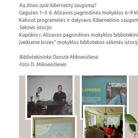
Ką žinau apie kibernetinį saugumą?
Gegužės 1–5 d. Alizavos pagrindinės mokyklos 6–9 kla
Kahoot programėlės ir dalyvavo Kibernetinio saugumo
Sėkmės istorija
Kupiškio r. Alizavos pagrindinės mokyklos bibliotekin
įveikiame krizes“ mokyklos bibliotekos sėkmės istoriją i
Bibliotekininkė
Danutė Miknevičienė
Foto D. Miknevičienės