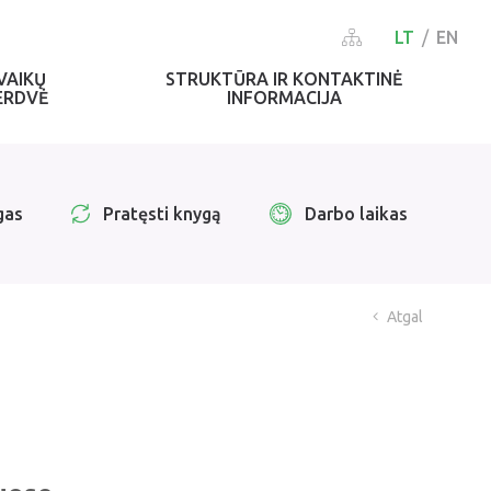
LT
EN
VAIKŲ
STRUKTŪRA IR KONTAKTINĖ
ERDVĖ
INFORMACIJA
gas
Pratęsti knygą
Darbo laikas
Atgal