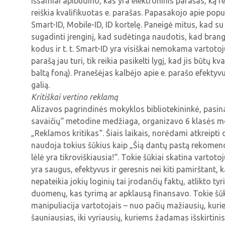
išsamiai apibudino, kas yra elektroninis parašas, ką r
reiškia kvalifikuotas e. parašas. Papasakojo apie popu
Smart-ID, Mobile-ID, ID kortelę. Paneigė mitus, kad 
sugadinti įrenginį, kad sudėtinga naudotis, kad brang
kodus ir t. t. Smart-ID yra visiškai nemokama vartotojui.
parašą jau turi, tik reikia pasikelti lygį, kad jis būtų kva
baltą foną). Pranešėjas kalbėjo apie e. parašo efekty
galią.
Kritiškai vertino reklamą
Alizavos pagrindinės mokyklos bibliotekininkė, pas
savaičių“ metodine medžiaga, organizavo 6 klasės m
„Reklamos kritikas“. Šiais laikais, norėdami atkreip
naudoja tokius šūkius kaip „Šią dantų pastą rekomendu
lėlė yra tikroviškiausia!“. Tokie šūkiai skatina varto
yra saugus, efektyvus ir geresnis nei kiti pamirštant,
nepateikia jokių loginių tai įrodančių faktų, atlikto ty
duomenų, kas tyrimą ar apklausą finansavo. Tokie šūk
manipuliacija vartotojais – nuo pačių mažiausių, kur
šauniausias, iki vyriausių, kuriems žadamas išskirtin