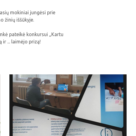
sių mokiniai jungėsi prie
 žinių iššūkyje.
inkė pateikė konkursui „Kartu
r ... laimėjo prizą!