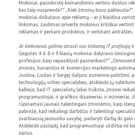
Mokiniai, pasiskirstę komandomis vertino duotus re
kas taip nusprendė?“ „Kiek žmonių buvo paklausta?
mokiniai diskutavo apie reklamą – ar ji klaidina vartot
linksmas, žaidimas privertė mokinius kritiškai vertint
reklamas ir perkant produktus, ir vertinant antraštes.
Ar kiekvienas galime atrasti sau tinkamą IT profesiją ir k
Gegužės 4 d. 8 ir 9 klasių mokiniai dalyvavo tiesioginė
profesijos: kaip nepasiklysti pasirenkant?“ „Omnisend
įmonės, kuriančios el. komercijos marketingo automa
Justina, Liudas ir Sergej dalijosi asmenine patirtimi,
technologijų srities specialybes, atskleidė jų subtil
kalbėjo, kad IT specialistų labai trūksta, įmonei reikalin
programuotojai, ir grafikos dizaineriai, ir inžinieriai.
rūpinamasi jaunais talentingais žmonėmis, kaip steng
pabrėžė, kad reikalingi darbštūs ir talentingi speciali
svarbiausią jaunuolio savybę, padaryti darbą iki galo ir
Atskleidė paslaptį, kad programuotojai uždirba nė k
narius.