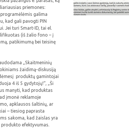
eiškia pažangus e. parašas, ką
liariausias priemones:
su programėlėmis galima
u, kad gali pavogti PIN
 Jei turi Smart-ID, tai el.
lifikuotas (iš žalio fono – į
vumą, patikimumą bei teisinę
inaudodama „Skaitmeninių
okiniams žaidimą-diskusiją
ti dėmesį produktų gamintojai
oja 4 iš 5 gydytojų!“, „Ši
tojus manyti, kad produktas
 kad įmonė reklamoje
rimo, apklausos šaltinių, ar
iai – tiesiog paprasta
iems sakoma, kad žaislas yra
is produkto efektyvumas.