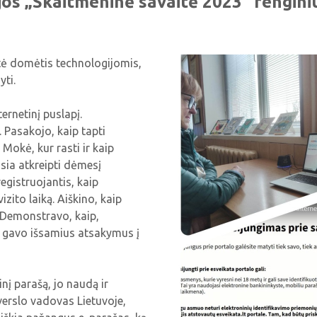
ijos „Skaitmeninė savaitė 2023“ rengin
tė domėtis technologijomis,
yti.
ernetinį puslapį.
. Pasakojo, kaip tapti
Mokė, kur rasti ir kaip
usia atkreipti dėmesį
egistruojantis, kaip
izito laiką. Aiškino, kaip
. Demonstravo, kaip,
iai gavo išsamius atsakymus į
nį parašą, jo naudą ir
erslo vadovas Lietuvoje,