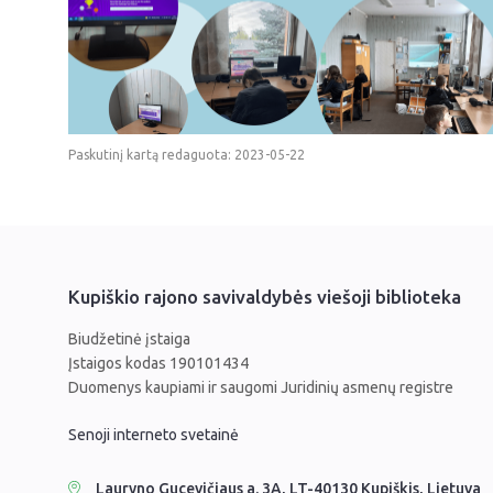
Paskutinį kartą redaguota: 2023-05-22
Kupiškio rajono savivaldybės viešoji biblioteka
Biudžetinė įstaiga
Įstaigos kodas 190101434
Duomenys kaupiami ir saugomi Juridinių asmenų registre
Senoji interneto svetainė
Lauryno Gucevičiaus a. 3A, LT-40130 Kupiškis, Lietuva