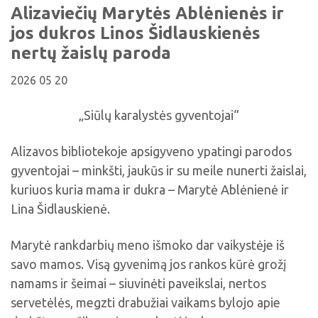
Viktorinos
Alizaviečių Marytės Ablėnienės ir
Žymūs kupiškėnai
Padaliniai
Virtualios parodos
Biblioteka visiems
Virtualios parodos
jos dukros Linos Šidlauskienės
Ramybės takais: interaktyvi kelionė
Komisijos, darbo grupės
Laimutės pasakėlės
MIRKT Mokymai
nertų žaislų paroda
Parodos
Atminties erdvės ir ženklai Kupiškio krašte
Edukaciniai užsiėmimai
2026 05 20
Skulptūros, prabylančios autoriaus balsu
NVŠ programa „Atrask ir kurk"
„Siūlų karalystės gyventojai“
Mūsų kraštas
Periodiniai leidiniai
Tau patiks
Alizavos bibliotekoje apsigyveno ypatingi parodos
gyventojai – minkšti, jaukūs ir su meile nunerti žaislai,
Naudinga informacija
kuriuos kuria mama ir dukra – Marytė Ablėnienė ir
Lina Šidlauskienė.
Marytė rankdarbių meno išmoko dar vaikystėje iš
savo mamos. Visą gyvenimą jos rankos kūrė grožį
namams ir šeimai – siuvinėti paveikslai, nertos
servetėlės, megzti drabužiai vaikams bylojo apie