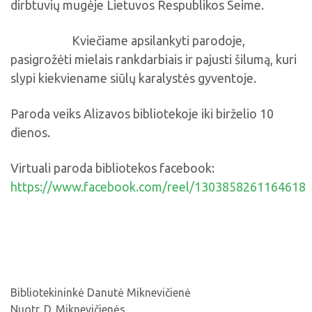
dirbtuvių mugėje Lietuvos Respublikos Seime.
Kviečiame apsilankyti parodoje,
pasigrožėti mielais rankdarbiais ir pajusti šilumą, kuri
slypi kiekviename siūlų karalystės gyventoje.
Paroda veiks Alizavos bibliotekoje iki birželio 10
dienos.
Virtuali paroda bibliotekos facebook:
https://www.facebook.com/reel/1303858261164618
Bibliotekininkė Danutė Miknevičienė
Nuotr. D. Miknevičienės