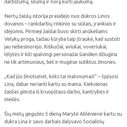
darbštumą, šilumą ir norą kurti jaukumą.
Nertų žaislų istorija prasidėjo nuo dukros Linos
dovanos – rankdarbių rinkinio su siūlais, įrankiais ir
idėjomis. Pirmieji žaislai buvo skirti anūkėliams
Velykų proga, tačiau kūryba taip įtraukė, kad sustoti
jau nebesinorėjo. Kiškučiai, aviukai, voveriukai,
lėlytės ir kiti spalvingi personažai šiandien džiugina
ne tik artimuosius, bet ir mugėse sutiktus žmones.
„Kad jūs žinotumėt, koks tai malonumas!“ – šypsosi
Lina, dabar nerianti kartu su mama. Kiekvienas
žaislas gimsta iš kruopštaus darbo, kantrybės ir
meilės.
Šių metų gegužės 5 dieną Marytė Ablėnienė kartu su
dukra Lina ir savo darbais dalyvavo Socialinių