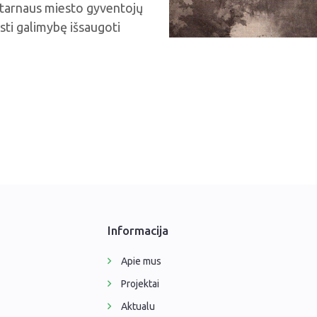
u tarnaus miesto gyventojų
asti galimybę išsaugoti
Informacija
Apie mus
Projektai
Aktualu