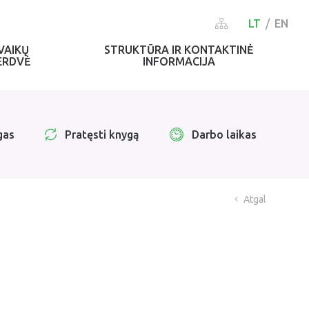
LT
EN
VAIKŲ
STRUKTŪRA IR KONTAKTINĖ
ERDVĖ
INFORMACIJA
gas
Pratęsti knygą
Darbo laikas
Atgal