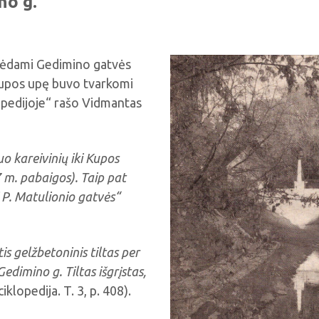
no g.
tebėdami Gedimino gatvės
 Kupos upę buvo tvarkomi
lopedijoje“ rašo Vidmantas
o kareivinių iki Kupos
 m. pabaigos). Taip pat
 P. Matulionio gatvės“
s gelžbetoninis tiltas per
edimino g. Tiltas išgrįstas,
klopedija. T. 3, p. 408).