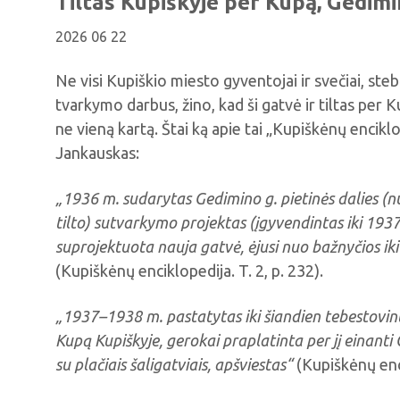
Tiltas Kupiškyje per Kupą, Gedimi
2026 06 22
Ne visi Kupiškio miesto gyventojai ir svečiai, s
tvarkymo darbus, žino, kad ši gatvė ir tiltas per
ne vieną kartą. Štai ką apie tai „Kupiškėnų encik
Jankauskas:
„1936 m. sudarytas Gedimino g. pietinės dalies (nu
tilto) sutvarkymo projektas (įgyvendintas iki 1937
suprojektuota nauja gatvė, ėjusi nuo bažnyčios iki
(Kupiškėnų enciklopedija. T. 2, p. 232).
„1937–1938 m. pastatytas iki šiandien tebestovinti
Kupą Kupiškyje, gerokai praplatinta per jį einanti G
su plačiais šaligatviais, apšviestas
“
(Kupiškėnų enci