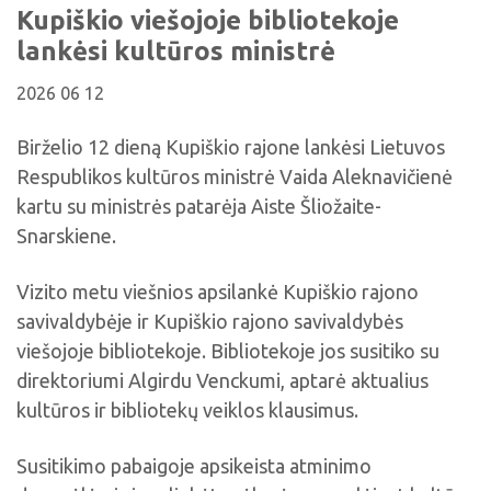
Viktorinos
Kupiškio viešojoje bibliotekoje
Žymūs kupiškėnai
Padaliniai
Virtualios parodos
Biblioteka visiems
Virtualios parodos
lankėsi kultūros ministrė
Ramybės takais: interaktyvi kelionė
Komisijos, darbo grupės
Laimutės pasakėlės
MIRKT Mokymai
Parodos
2026 06 12
Atminties erdvės ir ženklai Kupiškio krašte
Edukaciniai užsiėmimai
Skulptūros, prabylančios autoriaus balsu
Birželio 12 dieną Kupiškio rajone lankėsi Lietuvos
NVŠ programa „Atrask ir kurk"
Respublikos kultūros ministrė Vaida Aleknavičienė
Mūsų kraštas
Periodiniai leidiniai
kartu su ministrės patarėja Aiste Šliožaite-
Tau patiks
Snarskiene.
Naudinga informacija
Vizito metu viešnios apsilankė Kupiškio rajono
savivaldybėje ir Kupiškio rajono savivaldybės
viešojoje bibliotekoje. Bibliotekoje jos susitiko su
direktoriumi Algirdu Venckumi, aptarė aktualius
kultūros ir bibliotekų veiklos klausimus.
Susitikimo pabaigoje apsikeista atminimo