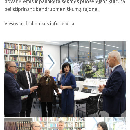
dovanėlėmis ir palinkėta sėkmės puoselėjant kultūrą
bei stiprinant bendruomeniškumą rajone.
Viešosios bibliotekos informacija