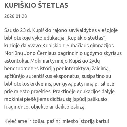
Viktorinos
KUPIŠKIO ŠTETLAS
Žymūs kupiškėnai
Padaliniai
Virtualios parodos
Biblioteka visiems
Virtualios parodos
Ramybės takais: interaktyvi kelionė
Komisijos, darbo grupės
2026 01 23
Laimutės pasakėlės
MIRKT Mokymai
Parodos
Atminties erdvės ir ženklai Kupiškio krašte
Edukaciniai užsiėmimai
Sausio 23 d. Kupiškio rajono savivaldybės viešojoje
Skulptūros, prabylančios autoriaus balsu
bibliotekoje vyko edukacija „Kupiškio štetlas“,
NVŠ programa „Atrask ir kurk"
kurioje dalyvavo Kupiškio r. Subačiaus gimnazijos
Mūsų kraštas
Periodiniai leidiniai
Noriūnų Jono Černiaus pagrindinio ugdymo skyriaus
Tau patiks
aštuntokai. Mokiniai tyrinėjo Kupiškio žydų
bendruomenės istoriją per interaktyvų žaidimą,
Naudinga informacija
apžiūrėjo autentiškus eksponatus, susipažino su
bibliotekos erdvėmis, per gyvą patyrimą prisilietė
prie miesto praeities. Praktinėje edukacijos dalyje
mokiniai piešė jiems didžiausią įspūdį palikusio
fragmento, objekto ar daikto eskizą.
Kviečiame ir toliau pažinti miesto istoriją kartu!