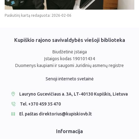
Paskutinį kartą redaguota: 2026-02-06
Kupiškio rajono savivaldybės viešoji biblioteka
Biudžetinė įstaiga
Įstaigos kodas 190101434
Duomenys kaupiami ir saugomi Juridinių asmenų registre
Senoji interneto svetainė
Lauryno Gucevičiaus a. 3A, LT-40130 Kupiškis, Lietuva
Tel. +370 459 35 470
El. paštas direktorius@kupiskiovb.lt
Informacija