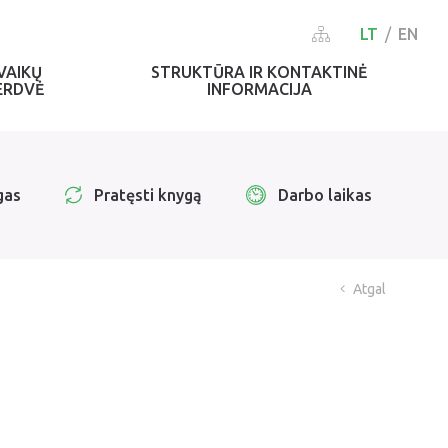
LT
EN
VAIKŲ
STRUKTŪRA IR KONTAKTINĖ
ERDVĖ
INFORMACIJA
gas
Pratęsti knygą
Darbo laikas
Atgal