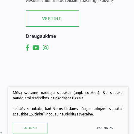
viešosios bibliotekos teikiamų paslaugų kokybę
VERTINTI
Draugaukime
Mūsų svetainė naudoja slapukus (angl. cookies). Šie slapukai
naudojami statistikos ir rinkodaros tikslais.
Jei Jūs sutinkate, kad šiems tikslams būtų naudojami slapukai,
spauskite „Sutinku“ ir toliau naudokitės svetaine.
SUTINKU
PARINKTYS
a
Sukurta:
TEXUS