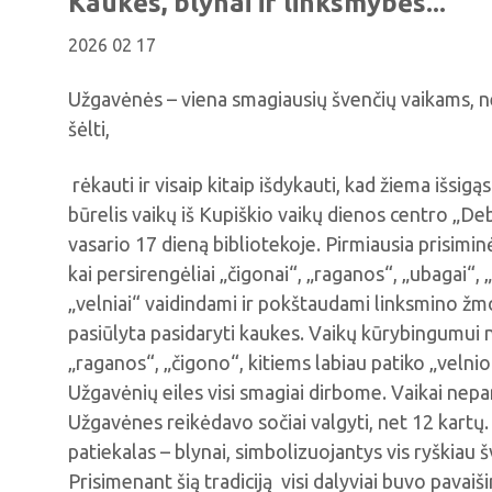
Kaukės, blynai ir linksmybės...
2026 02 17
Užgavėnės – viena smagiausių švenčių vaikams, 
šėlti,
rėkauti ir visaip kitaip išdykauti, kad žiema išsig
būrelis vaikų iš Kupiškio vaikų dienos centro „D
vasario 17 dieną bibliotekoje. Pirmiausia prisimi
kai persirengėliai „čigonai“, „raganos“, „ubagai“, 
„velniai“ vaidindami ir pokštaudami linksmino ž
pasiūlyta pasidaryti kaukes. Vaikų kūrybingumui 
„raganos“, „čigono“, kitiems labiau patiko „vel
Užgavėnių eiles visi smagiai dirbome. Vaikai nepa
Užgavėnes reikėdavo sočiai valgyti, net 12 kartų
patiekalas – blynai, simbolizuojantys vis ryškiau š
Prisimenant šią tradiciją visi dalyviai buvo pavaišin