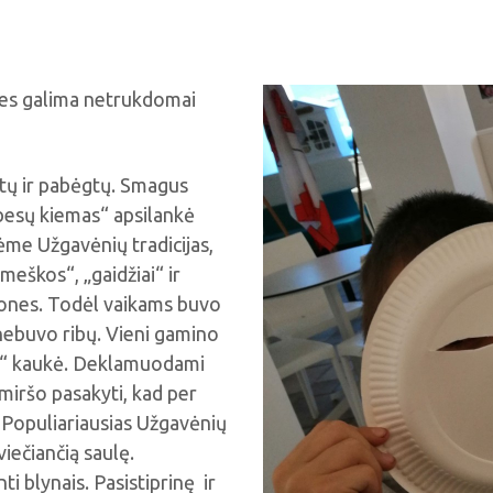
nes galima netrukdomai
ąstų ir pabėgtų. Smagus
ebesų kiemas“ apsilankė
nėme Užgavėnių tradicijas,
„meškos“, „gaidžiai“ ir
mones. Todėl vaikams buvo
nebuvo ribų. Vieni gamino
nio“ kaukė. Deklamuodami
miršo pasakyti, kad per
. Populiariausias Užgavėnių
viečiančią saulę.
ti blynais. Pasistiprinę ir