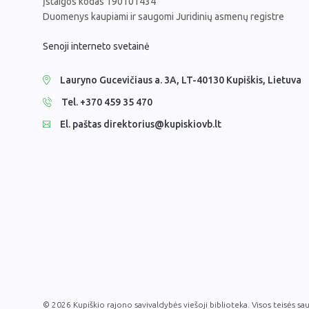
Įstaigos kodas 190101434
Duomenys kaupiami ir saugomi Juridinių asmenų registre
Senoji interneto svetainė
Lauryno Gucevičiaus a. 3A, LT-40130 Kupiškis, Lietuva
Tel. +370 459 35 470
El. paštas direktorius@kupiskiovb.lt
© 2026 Kupiškio rajono savivaldybės viešoji biblioteka. Visos teisės s