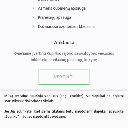
Asmens duomenų apsauga
Pranešėjų apsauga
Dažniausiai užduodami klausimai
Apklausa
Kviečiame įvertinti Kupiškio rajono savivaldybės viešosios
bibliotekos teikiamų paslaugų kokybę
VERTINTI
Draugaukime
Mūsų svetainė naudoja slapukus (angl. cookies). Šie slapukai naudojami
statistikos ir rinkodaros tikslais.
Jei Jūs sutinkate, kad šiems tikslams būtų naudojami slapukai, spauskite
„Sutinku“ ir toliau naudokitės svetaine.
© 2026 Kupiškio rajono savivaldybės viešoji biblioteka. Visos teisės