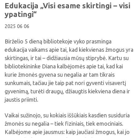
Viktorinos
Edukacija „Visi esame skirtingi – visi
Žymūs kupiškėnai
Padaliniai
Virtualios parodos
Biblioteka visiems
Virtualios parodos
ypatingi“
Ramybės takais: interaktyvi kelionė
Komisijos, darbo grupės
Laimutės pasakėlės
MIRKT Mokymai
Parodos
2025 06 06
Atminties erdvės ir ženklai Kupiškio krašte
Edukaciniai užsiėmimai
Skulptūros, prabylančios autoriaus balsu
Birželio 5 dieną bibliotekoje vyko prasminga
NVŠ programa „Atrask ir kurk"
edukacija vaikams apie tai, kad kiekvienas žmogus yra
Mūsų kraštas
Periodiniai leidiniai
skirtingas, ir tai – didžiausia mūsų stiprybė. Kartu su
Tau patiks
bibliotekininke Diana kalbėjomės apie tai, kad kai
kurie žmonės gyvena su negalia ar tam tikrais
Naudinga informacija
sunkumais, tačiau jie taip pat nori gyventi visavertį
gyvenimą, turėti draugų, džiaugtis kiekviena diena ir
jaustis priimti.
Vaikai sužinojo, su kokiais iššūkiais kasdien susiduria
žmonės su negalia – tiek fiziniais, tiek emociniais.
Kalbėjome apie jausmus: kaip jaučiasi žmogus, kai jo