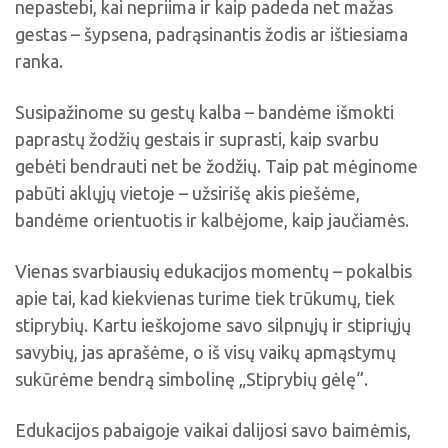
nepastebi, kai nepriima ir kaip padeda net mažas
gestas – šypsena, padrąsinantis žodis ar ištiesiama
ranka.
Susipažinome su gestų kalba – bandėme išmokti
paprastų žodžių gestais ir suprasti, kaip svarbu
gebėti bendrauti net be žodžių. Taip pat mėginome
pabūti aklųjų vietoje – užsirišę akis piešėme,
bandėme orientuotis ir kalbėjome, kaip jaučiamės.
Vienas svarbiausių edukacijos momentų – pokalbis
apie tai, kad kiekvienas turime tiek trūkumų, tiek
stiprybių. Kartu ieškojome savo silpnųjų ir stipriųjų
savybių, jas aprašėme, o iš visų vaikų apmąstymų
sukūrėme bendrą simbolinę „Stiprybių gėlę“.
Edukacijos pabaigoje vaikai dalijosi savo baimėmis,