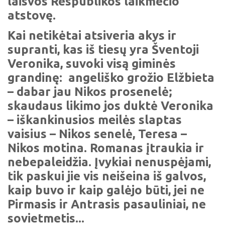
laisvos Respublikos laikmečio
atstovę.
Kai netikėtai atsiveria akys ir
supranti, kas iš tiesų yra Šventoji
Veronika, suvoki visą giminės
grandinę: angeliško grožio Elžbieta
– dabar jau Nikos prosenelė;
skaudaus likimo jos duktė Veronika
– iškankinusios meilės slaptas
vaisius – Nikos senelė, Teresa –
Nikos motina. Romanas įtraukia ir
nebepaleidžia. Įvykiai nenuspėjami,
tik paskui jie vis neišeina iš galvos,
kaip buvo ir kaip galėjo būti, jei ne
Pirmasis ir Antrasis pasauliniai, ne
sovietmetis...