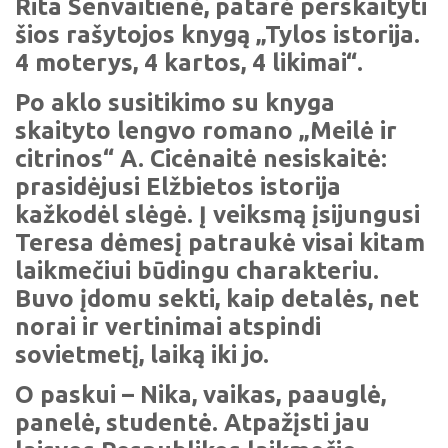
Rita Senvaitienė, patarė perskaityti
šios rašytojos knygą „Tylos istorija.
4 moterys, 4 kartos, 4 likimai“.
Po aklo susitikimo su knyga
skaityto lengvo romano „Meilė ir
citrinos“ A. Cicėnaitė nesiskaitė:
prasidėjusi Elžbietos istorija
kažkodėl slėgė. Į veiksmą įsijungusi
Teresa dėmesį patraukė visai kitam
laikmečiui būdingu charakteriu.
Buvo įdomu sekti, kaip detalės, net
norai ir vertinimai atspindi
sovietmetį, laiką iki jo.
O paskui – Nika, vaikas, paauglė,
panelė, studentė. Atpažįsti jau