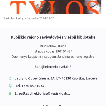
Paskutinį kartą redaguota: 2024-03-26
Kupiškio rajono savivaldybės viešoji biblioteka
Biudžetinė įstaiga
Įstaigos kodas 190101434
Duomenys kaupiami ir saugomi Juridinių asmenų registre
Senoji interneto svetainė
Lauryno Gucevičiaus a. 3A, LT-40130 Kupiškis, Lietuva
Tel. +370 459 35 470
El. paštas direktorius@kupiskiovb.lt