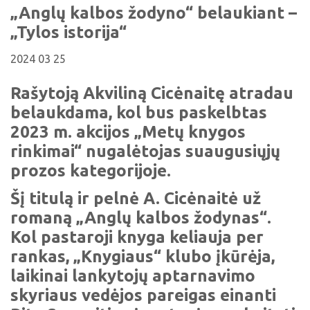
Viktorinos
„Anglų kalbos žodyno“ belaukiant –
Žymūs kupiškėnai
Padaliniai
Virtualios parodos
Biblioteka visiems
Virtualios parodos
„Tylos istorija“
Ramybės takais: interaktyvi kelionė
Komisijos, darbo grupės
Laimutės pasakėlės
MIRKT Mokymai
Parodos
2024 03 25
Atminties erdvės ir ženklai Kupiškio krašte
Edukaciniai užsiėmimai
Skulptūros, prabylančios autoriaus balsu
Rašytoją Akviliną Cicėnaitę atradau
NVŠ programa „Atrask ir kurk"
belaukdama, kol bus paskelbtas
Mūsų kraštas
Periodiniai leidiniai
2023 m. akcijos „Metų knygos
Tau patiks
rinkimai“ nugalėtojas suaugusiųjų
prozos kategorijoje.
Naudinga informacija
Šį titulą ir pelnė A. Cicėnaitė už
romaną „Anglų kalbos žodynas“.
Kol pastaroji knyga keliauja per
rankas, „Knygiaus“ klubo įkūrėja,
laikinai lankytojų aptarnavimo
skyriaus vedėjos pareigas einanti